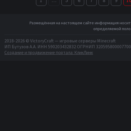
1
…
5
6
7
8
9
1
Размещённая на настоящем сайте информация носит 
определяемой полож
2018-2026 © VictoryCraft — игровые серверы Minecraft
ИП Бутузов А.А. ИНН 590203432832 ОГРНИП 320595800007700
Создание и продвижение портала: КликЛинк