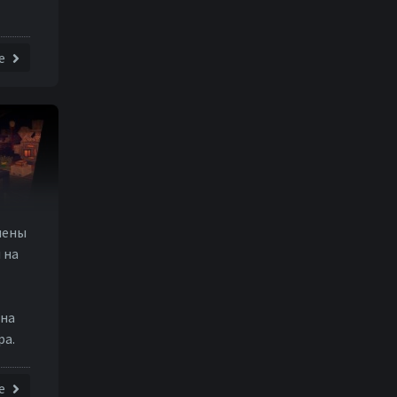
е
нены
 на
 на
ра.
е