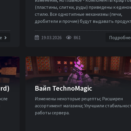
изменения, но главное - Компоненты крафто
(пластины, слитки, руды) приведены к едино
стилю. Все однотипные механизмы (печи,
дробители и прочие) будут выдавать продук
только из одного мода. Решение
эксперементальное, будут проблемы - пишит
ее
19.03.2026
861
Подробне
техподдержку.
rd)
Вайп TechnoMagic
осле
Изменены некоторые рецепты; Расширен
и
ассортимент магазина; Улучшили стабильнос
работы сервера.