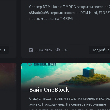
Сервер DTM Hard и TMRPG открыты после вай
sShadoXx95 первым зашел на DTM Hard, F1NES
первым зашел на TMRPG.
ее
09.04.2026
797
Подробне
Вайп OneBlock
CrazyLine223 первым зашел на сервер и получ
ачивку Проходимец. На сервере небольшие