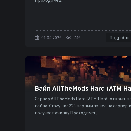
Проходимец.
01.04.2026
746
Подробн
Вайп AllTheMods Hard (ATM Ha
Сервер AllTheMods Hard (ATM Hard) открыт п
вайпа. CrazyLine223 первым зашел на сервер 
получает ачивку Проходимец.