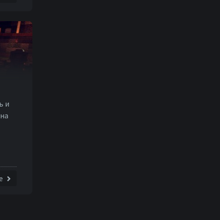
ь и
 на
е