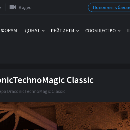
Пополнить балан
e
Видео
ФОРУМ
ДОНАТ
П
РЕЙТИНГИ
СООБЩЕСТВО
nicTechnoMagic Classic
ра DraconicTechnoMagic Classic