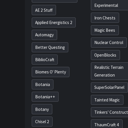
Experimental
AE 2 Stuff
Iron Chests
Applied Energistics 2
Magic Bees
Automagy
Nuclear Control
Better Questing
OpenBlocks
BiblioCraft
Realistic Terrain
Biomes O' Plenty
Generation
Botania
SuperSolarPanel
Botania++
Tainted Magic
Botany
Tinkers' Construc
Chisel 2
ThaumCraft 4