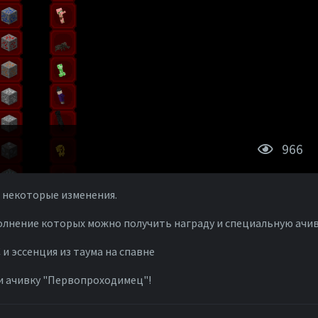
966
и некоторые изменения.
олнение которых можно получить награду и специальную ачив
 эссенция из таума на спавне
 и ачивку "Первопроходимец"!