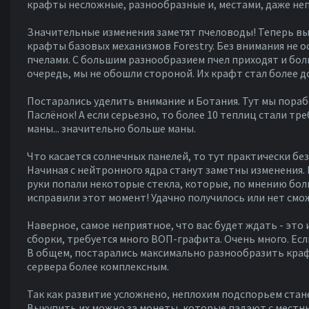
крафты несложные, разнообразные и, местами, даже не
Значительные изменения заметят пчеловоды! Теперь вы
крафты базовых механизмов Forestry. Без внимания не о
пчелами. С большим разнообразием пчел приходят и бол
очередь, мы не обошли стороной. Их крафт стал более 
Постарались уделить внимание и Ботания. Тут мы пора
Паслёнок! А если серьезно, то более 10 теплиц стали тр
маны... значительно больше маны.
Что касается солнечных панелей, то тут практически без
Начиная с нейтронного ядра станут заметны изменения.
руки попали некоторые стекла, которые, по мнению бол
исправили этот момент! Удачно получилось или нет смож
Наверное, самое неприятное, что вас будет ждать - это
сборки, требуется много ВОП-графита. Очень много. Есл
В общем, постарались максимально разнообразить кра
сервера более комплексным.
Так как развитие усложнено, неплохим подспорьем стане
Выкупить их можно за монеты, которые падают с местн