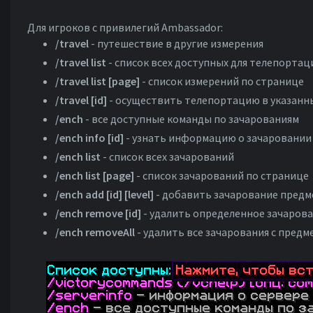
Для игроков с привилегий Ambassador:
/travel
- путешествие в другие измерения
/travel list
- список всех доступных для телепорта
/travel list [page]
- список измерений по странице
/travel [id]
- осуществить телепортацию в указанн
/ench
- все доступные команды по зачарованиям
/ench info [id]
- узнать информацию о зачаровании
/ench list
- список всех зачарований
/ench list [page]
- список зачарований по странице
/ench add [id] [level]
- добавить зачарование предмет
/ench remove [id]
- удалить определенное зачарован
/ench removeAll
- удалить все зачарования с предм