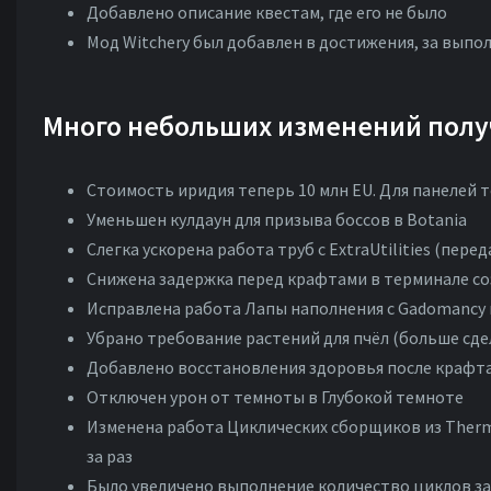
Добавлено описание квестам, где его не было
Мод Witchery был добавлен в достижения, за выпо
Много небольших изменений полу
Стоимость иридия теперь 10 млн EU. Для панелей
Уменьшен кулдаун для призыва боссов в Botania
Слегка ускорена работа труб с ExtraUtilities (перед
Снижена задержка перед крафтами в терминале соз
Исправлена работа Лапы наполнения с Gadomancy 
Убрано требование растений для пчёл (больше сде
Добавлено восстановления здоровья после крафта
Отключен урон от темноты в Глубокой темноте
Изменена работа Циклических сборщиков из Therma
за раз
Было увеличено выполнение количество циклов за ра