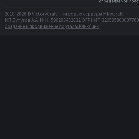
определяемой полож
2018-2026 © VictoryCraft — игровые серверы Minecraft
ИП Бутузов А.А. ИНН 590203432832 ОГРНИП 320595800007700
Создание и продвижение портала: КликЛинк