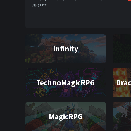
другие.
Infinity
TechnoMagicRPG
Dra
MagicRPG