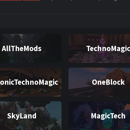
AllTheMods
TechnoMagi
conicTechnoMagic
OneBlock
SkyLand
MagicTech