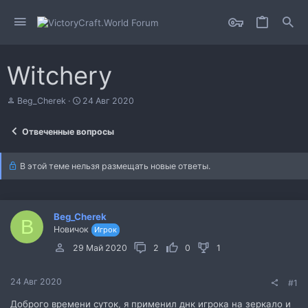
Witchery
А
Д
Beg_Cherek
24 Авг 2020
в
а
т
т
Отвеченные вопросы
о
а
р
н
т
а
В этой теме нельзя размещать новые ответы.
е
ч
м
а
ы
л
а
Beg_Cherek
B
Новичок
Игрок
29 Май 2020
2
0
1
24 Авг 2020
#1
Доброго времени суток, я применил днк игрока на зеркало и