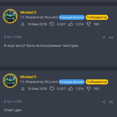
ц
и
Mirabel
и
Гл. Модератор SkyLand
:
Команда форума
Гл.Модератор
19 Фев 2018
6,507
1,314
190
8 Окт 2019
#4
А еще могут быть используемые текстуры.
Mirabel
Гл. Модератор SkyLand
Команда форума
Гл.Модератор
19 Фев 2018
6,507
1,314
190
8 Окт 2019
#5
Ответ дан.