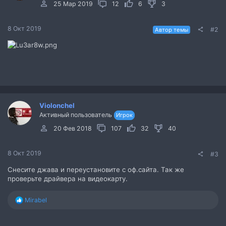
25 Мар 2019
12
6
3
8 Окт 2019
#2
Автор темы
Violonchel
Активный пользователь
Игрок
20 Фев 2018
107
32
40
8 Окт 2019
#3
Снесите джава и переустановите с оф.сайта. Так же
проверьте драйвера на видеокарту.
Р
Mirabel
е
а
к