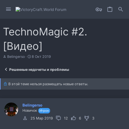
TechnoMagic #2.
[Видео]
А
Д
Belingerso
8 Окт 2019
в
а
т
т
Решенные недочеты и проблемы
о
а
р
н
т
а
В этой теме нельзя размещать новые ответы.
е
ч
м
а
ы
л
а
Belingerso
Новичок
Игрок
25 Мар 2019
12
6
3