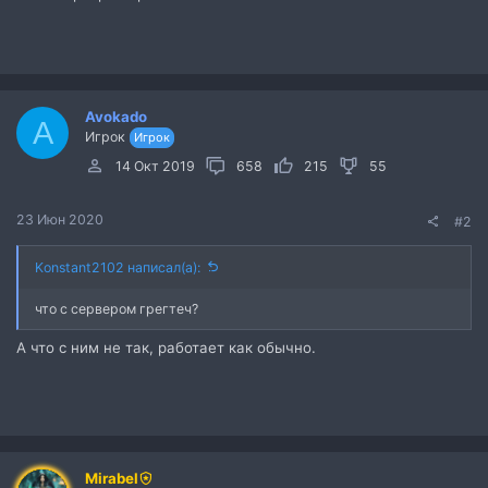
Avokado
A
Игрок
Игрок
14 Окт 2019
658
215
55
23 Июн 2020
#2
Konstant2102 написал(а):
что с сервером грегтеч?
А что с ним не так, работает как обычно.
Mirabel