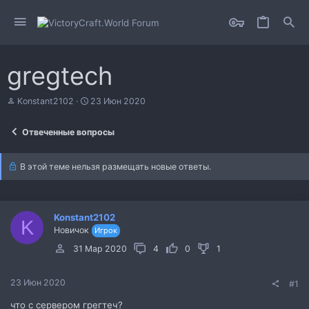
gregtech
А
Д
Konstant2102
23 Июн 2020
в
а
т
т
Отвеченные вопросы
о
а
р
н
т
а
В этой теме нельзя размещать новые ответы.
е
ч
м
а
ы
л
а
Konstant2102
K
Новичок
Игрок
31 Мар 2020
4
0
1
23 Июн 2020
#1
что с сервером грегтеч?