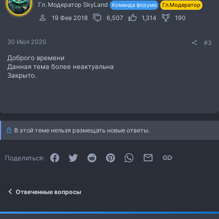
Гл. Модератор SkyLand
Команда форума
Гл.Модератор
19 Фев 2018
6,507
1,314
190
30 Июл 2020
#3
Доброго времени
Данная тема более неактуальна
Закрыто.
В этой теме нельзя размещать новые ответы.
Facebook
Twitter
Reddit
Pinterest
WhatsApp
Электронная почта
Ссылка
Поделиться:
Отвеченные вопросы