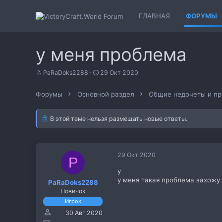
ГЛАВНАЯ
ФОРУМЫ
у меня проблема
А
Д
PaRaDoks2288
29 Окт 2020
в
а
т
т
Форумы
Основной раздел
Общие недочеты и п
о
а
р
н
т
а
В этой теме нельзя размещать новые ответы.
е
ч
м
а
ы
л
а
29 Окт 2020
P
у
у меня такая проблема захожу
PaRaDoks2288
Новичок
Игрок
30 Авг 2020