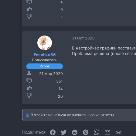
4
0
1
31 Окт 2020
В настройках графики поставьте
Проблема решена (после связи 
Feechka56
Пользователь
Игрок
21 Мар 2020
351
14
20
В этой теме нельзя размещать новые ответы.
Facebook
Twitter
Reddit
Pinterest
WhatsApp
Электронная
Ссылк
Поделиться: