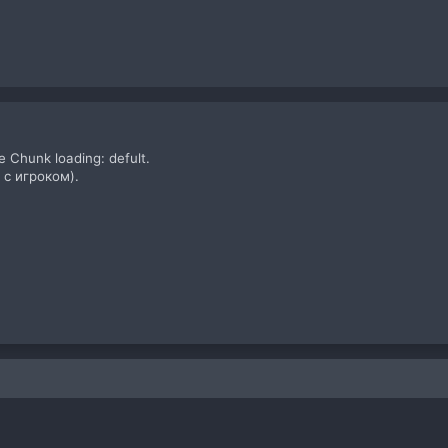
 Chunk loading: defult.
с игроком).
 почта
а