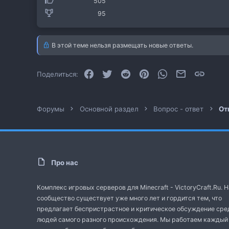
505
95
В этой теме нельзя размещать новые ответы.
Facebook
Twitter
Reddit
Pinterest
WhatsApp
Электронная
Ссылк
Поделиться:
Форумы
Основной раздел
Вопрос - ответ
От
Про нас
Комплекс игровых серверов для Minecraft - VictoryCraft.Ru. 
сообщество существует уже много лет и гордится тем, что
предлагает беспристрастное и критическое обсуждение сре
людей самого разного происхождения. Мы работаем каждый