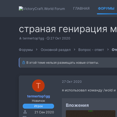
ГЛАВНАЯ
ФОРУМЫ
страная генирация 
А
Д
termertop1gg
27 Окт 2020
в
а
т
т
Форумы
Основной раздел
Вопрос - ответ
От
о
а
р
н
т
а
В этой теме нельзя размещать новые ответы.
е
ч
м
а
ы
л
а
27 Окт 2020
T
я использовал команду /wold и 
termertop1gg
Новичок
Вложения
Игрок
21 Сен 2020