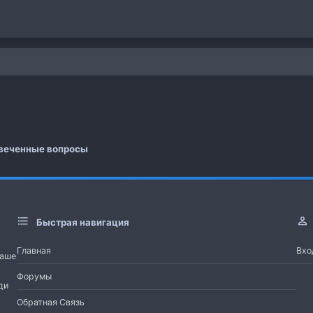
 почта
а
веченные вопросы
Быстрая навигация
Главная
Вхо
Наше
Форумы
ди
Обратная Связь