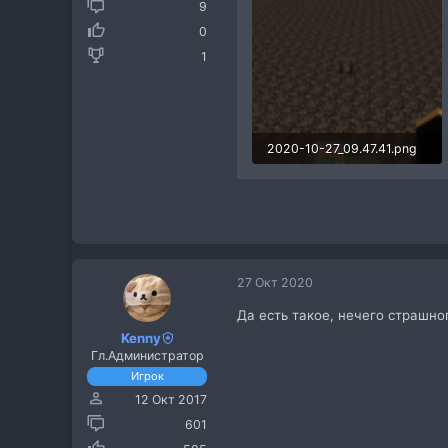
9
0
1
2020-10-27_09.47.41.png
404.1 КБ · Просмотры: 51
27 Окт 2020
Да есть такое, нечего страшно
Kenny
Гл.Администратор
Игрок
12 Окт 2017
601