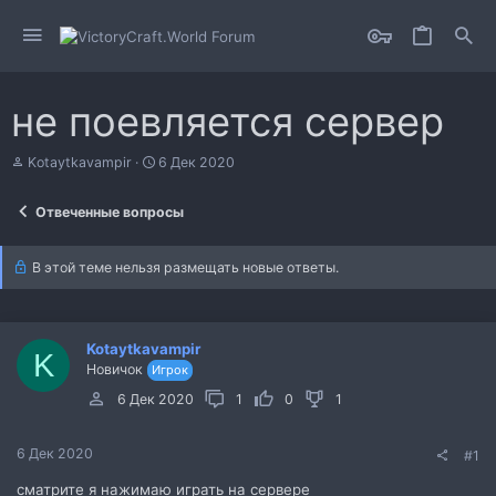
не поевляется сервер
А
Д
Kotaytkavampir
6 Дек 2020
в
а
т
т
Отвеченные вопросы
о
а
р
н
т
а
В этой теме нельзя размещать новые ответы.
е
ч
м
а
ы
л
а
Kotaytkavampir
K
Новичок
Игрок
6 Дек 2020
1
0
1
6 Дек 2020
#1
сматрите я нажимаю играть на сервере