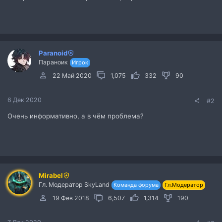
Paranoid
Параноик
Игрок
22 Май 2020
1,075
332
90
6 Дек 2020
#2
Очень информативно, а в чём проблема?
Mirabel
Гл. Модератор SkyLand
Команда форума
Гл.Модератор
19 Фев 2018
6,507
1,314
190