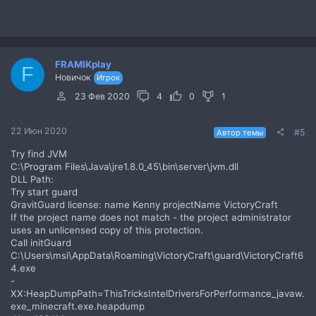
FRAMIKplay
F
Новичок
Игрок
23 Фев 2020
4
0
1
22 Июн 2020
#5
Автор темы
Try find JVM
C:\Program Files\Java\jre1.8.0_45\bin\server\jvm.dll
DLL Path:
Try start guard
GravitGuard license: name Kenny projectName VictoryCraft
If the project name does not match - the project administrator
uses an unlicensed copy of this protection.
Call initGuard
C:\Users\msi\AppData\Roaming\VictoryCraft\guard\VictoryCraft6
4.exe
-
XX:HeapDumpPath=ThisTricksIntelDriversForPerformance_javaw.
exe_minecraft.exe.heapdump