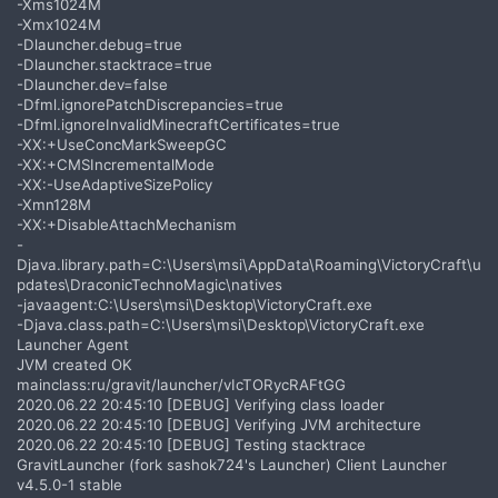
-Xms1024M
-Xmx1024M
-Dlauncher.debug=true
-Dlauncher.stacktrace=true
-Dlauncher.dev=false
-Dfml.ignorePatchDiscrepancies=true
-Dfml.ignoreInvalidMinecraftCertificates=true
-XX:+UseConcMarkSweepGC
-XX:+CMSIncrementalMode
-XX:-UseAdaptiveSizePolicy
-Xmn128M
-XX:+DisableAttachMechanism
-
Djava.library.path=C:\Users\msi\AppData\Roaming\VictoryCraft\u
pdates\DraconicTechnoMagic\natives
-javaagent:C:\Users\msi\Desktop\VictoryCraft.exe
-Djava.class.path=C:\Users\msi\Desktop\VictoryCraft.exe
Launcher Agent
JVM created OK
mainclass:ru/gravit/launcher/vIcTORycRAFtGG
2020.06.22 20:45:10 [DEBUG] Verifying class loader
2020.06.22 20:45:10 [DEBUG] Verifying JVM architecture
2020.06.22 20:45:10 [DEBUG] Testing stacktrace
GravitLauncher (fork sashok724's Launcher) Client Launcher
v4.5.0-1 stable