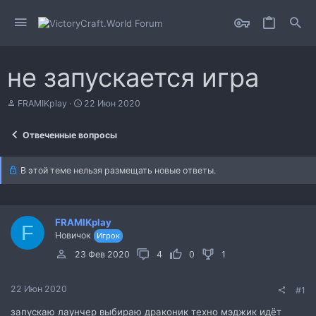
не запускается игра
А
Д
FRAMIKplay
22 Июн 2020
в
а
т
т
Отвеченные вопросы
о
а
р
н
т
а
В этой теме нельзя размещать новые ответы.
е
ч
м
а
ы
л
а
FRAMIKplay
F
Новичок
Игрок
23 Фев 2020
4
0
1
22 Июн 2020
#1
запускаю лаунчер выбираю драконик техно мэджик идёт