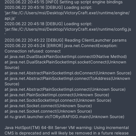
2020.06.22 20:45:15 [INFO] Setting up script engine bindings
2020.06.22 20:45:16 [DEBUG] Loading script:
'jar:file:/C:/Users/msi/Desktop/VictoryCraft.exe!/runtime/engine/
api.js'
2020.06.22 20:45:18 [DEBUG] Loading script:
'jar:file:/C:/Users/msi/Desktop/VictoryCraft.exe!/runtime/config.js
'
2020.06.22 20:45:22 [DEBUG] Reading ClientLauncher params
2020.06.22 20:45:24 [ERROR] java.net.ConnectException:
Connection refused: connect
at java.net.DualStackPlainSocketImpl.connect0(Native Method)
at java.net.DualStackPlainSocketImpl.socketConnect(Unknown
Source)
at java.net.AbstractPlainSocketImpl.doConnect(Unknown Source)
at java.net.AbstractPlainSocketImpl.connectToAddress(Unknown
Source)
at java.net.AbstractPlainSocketImpl.connect(Unknown Source)
at java.net.PlainSocketImpl.connect(Unknown Source)
at java.net.SocksSocketImpl.connect(Unknown Source)
at java.net.Socket.connect(Unknown Source)
at java.net.Socket.connect(Unknown Source)
at ru.gravit.launcher.vIcTORycRAFtGG.main(Unknown Source)
Java HotSpot(TM) 64-Bit Server VM warning: Using incremental
CMS is deprecated and will likely be removed in a future release