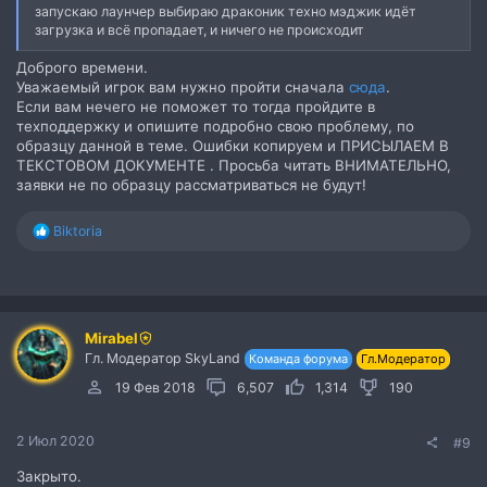
запускаю лаунчер выбираю драконик техно мэджик идёт
загрузка и всё пропадает, и ничего не происходит
Доброго времени.
Уважаемый игрок вам нужно пройти сначала
сюда
.
Если вам нечего не поможет то тогда пройдите в
техподдержку и опишите подробно свою проблему, по
образцу данной в теме. Ошибки копируем и ПРИСЫЛАЕМ В
ТЕКСТОВОМ ДОКУМЕНТЕ . Просьба читать ВНИМАТЕЛЬНО,
заявки не по образцу рассматриваться не будут!
Р
Biktoria
е
а
к
ц
и
Mirabel
и
Гл. Модератор SkyLand
:
Команда форума
Гл.Модератор
19 Фев 2018
6,507
1,314
190
2 Июл 2020
#9
Закрыто.