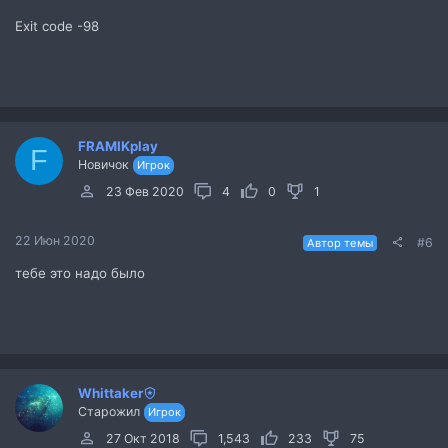
Exit code -98
FRAMIKplay
F
Новичок
Игрок
23 Фев 2020
4
0
1
22 Июн 2020
#6
Автор темы
тебе это надо было
Whittaker
Старожил
Игрок
27 Окт 2018
1,543
233
75