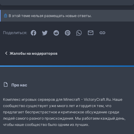
к
ц
и
В этой теме нельзя размещать новые ответы.
и
:
Facebook
Twitter
Reddit
Pinterest
WhatsApp
Электронная почта
Ссылка
Поделиться:
Жалобы на модераторов
Про нас
Комплекс игровых серверов для Minecraft - VictoryCraft.Ru. Наше
сообщество существует уже много лет и гордится тем, что
предлагает беспристрастное и критическое обсуждение среди
людей самого разного происхождения. Мы работаем каждый день,
чтобы наше сообщество было одним из лучших.