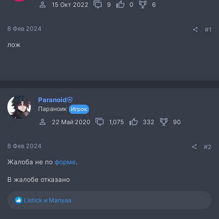
15 Окт 2022
9
0
6
8 Фев 2024
#1
лож
Paranoid
Параноик
Игрок
22 Май 2020
1,075
332
90
8 Фев 2024
#2
Жалоба не по
форме
.
В жалобе отказано
Р
Listick
и
Manyaa
е
а