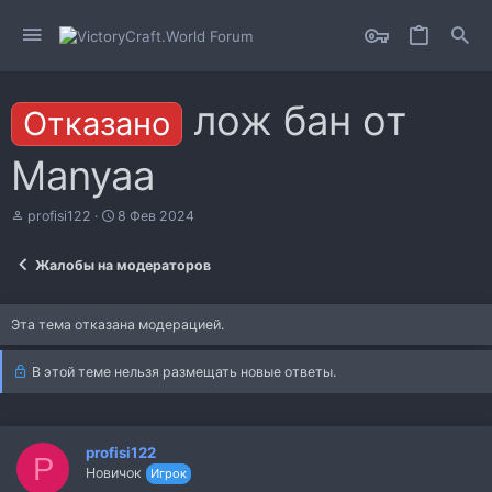
лож бан от
Отказано
Manyaa
А
Д
profisi122
8 Фев 2024
в
а
т
т
Жалобы на модераторов
о
а
р
н
т
а
Эта тема отказана модерацией.
е
ч
м
а
ы
л
В этой теме нельзя размещать новые ответы.
а
profisi122
P
Новичок
Игрок