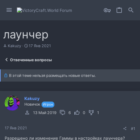
лаунчер
А
Д
Kakuzy
17 Янв 2021
в
а
т
т
Отвеченные вопросы
о
а
р
н
т
а
В этой теме нельзя размещать новые ответы.
е
ч
м
а
ы
л
а
Kakuzy
Новичок
Игрок
13 Май 2019
6
0
1
17 Янв 2021
#1
Разрешено ли изменение Гаммы в настройках лаунчера?