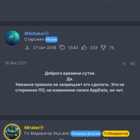
Whittaker
Старожил
Игрок
27 Окт 2018
1,543
233
75
18 Янв 2021
#2
Доброго времени суток.
Да.
Никакое правило не запрещает это сделать. Это не
стороннее ПО, не изменение папки AppData, не чит.
Mirabel
Гл. Модератор SkyLand
Команда форума
Гл.Модератор