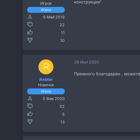
конструкции".
Игрок
Игрок
6 Май 2019
22
11
10
29 Июл 2020
R
Премного благодарен , можете
Rebter
Новичок
Игрок
5 Фев 2020
52
5
13