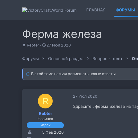
ГЛАВНАЯ
ФОРУМЫ
Ферма железа
А
Д
Rebter
27 Июл 2020
в
а
т
т
Форумы
Основной раздел
Вопрос - ответ
От
о
а
р
н
т
а
В этой теме нельзя размещать новые ответы.
е
ч
м
а
ы
л
а
27 Июл 2020
R
Здрасьте , ферма железа из т
Rebter
Новичок
Игрок
5 Фев 2020