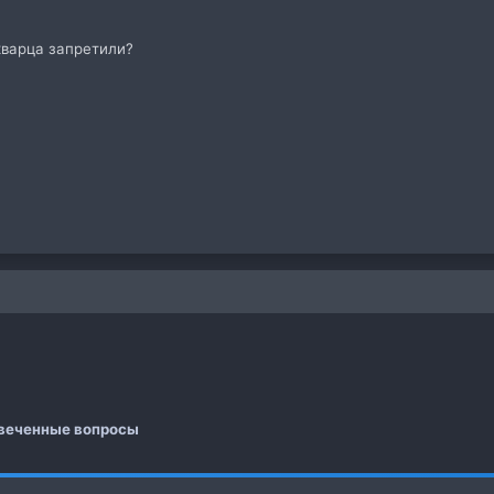
кварца запретили?
 почта
а
веченные вопросы