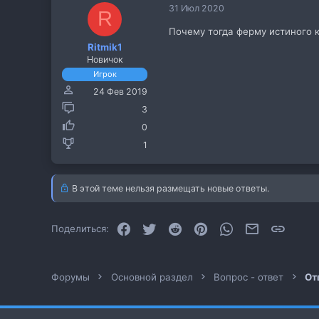
31 Июл 2020
R
Почему тогда ферму истиного 
Ritmik1
Новичок
Игрок
24 Фев 2019
3
0
1
В этой теме нельзя размещать новые ответы.
Facebook
Twitter
Reddit
Pinterest
WhatsApp
Электронная
Ссылк
Поделиться:
Форумы
Основной раздел
Вопрос - ответ
От