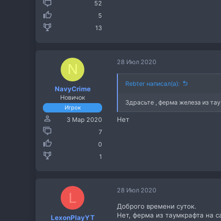
52
5
13
28 Июл 2020
N
Rebter написал(а):
NavyCrime
Новичок
Здрасьте , ферма железа из т
Игрок
Нет
3 Мар 2020
7
0
1
28 Июл 2020
L
Доброго времени суток.
Нет, ферма из таумкрафта на с
LexonPlayYT