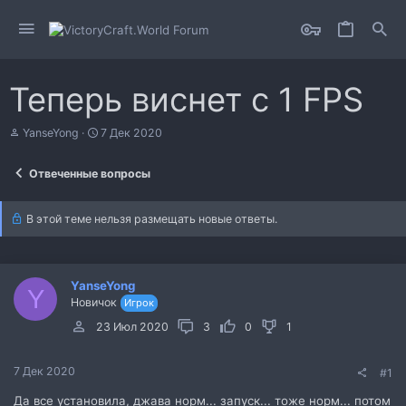
Теперь виснет с 1 FPS
А
Д
YanseYong
7 Дек 2020
в
а
т
т
Отвеченные вопросы
о
а
р
н
т
а
В этой теме нельзя размещать новые ответы.
е
ч
м
а
ы
л
а
YanseYong
Y
Новичок
Игрок
23 Июл 2020
3
0
1
7 Дек 2020
#1
Да все установила, джава норм... запуск... тоже норм... потом