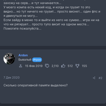
захожу на серв... и тут начинается...
У моего компа есть некий код, и когда он грузит то это
видно... но тут ничего не грузит... просто виснет... один фпс и
я двинуться не могу...
Если зайду в меню то и выйти из него не сумею... игра ни на
что ни рягирует... просто тупо висит на одном месте...
Помогите пожалуйста...
Ardon
Бывалый
Игрок
15 Фев 2019
2,110
512
155
7 Дек 2020
#2
Сколько оперативной памяти выделено?