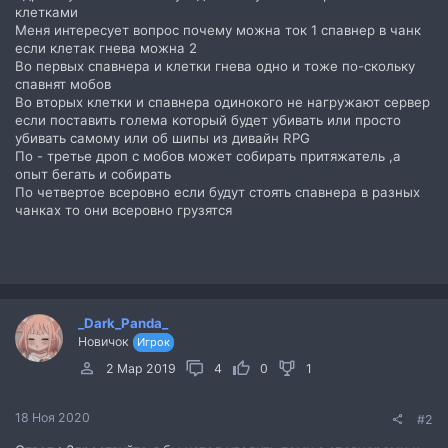
клетками
Меня интересует вопрос почему можна ток 1 спавнер в чанк
если клетак гнева можна 2
Во первых спавнера и клетки гнева одно и тоже по-скольку
спавнят мобов
Во вторых клетки и спавнера одинокого не нагружают сервер
если поставить голема который будет убивать или просто
убивать самому или об шипы из дивайн RPG
По - третье дроп с мобов может собирать притяжатель ,а
опыт бегать и собирать
По четвертое всеровно если будут стоять спавнера в разных
чанках то они всеровно грузятся
_Dark_Panda_
Новичок
Игрок
2 Мар 2019
4
0
1
18 Ноя 2020
#2