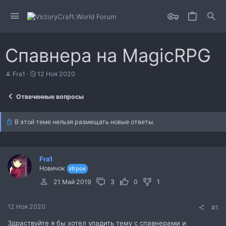
Спавнера на MagicRPG
А
Д
Fra1
12 Ноя 2020
в
а
т
т
Отвеченные вопросы
о
а
р
н
т
а
В этой теме нельзя размещать новые ответы.
е
ч
м
а
ы
л
а
Fra1
Новичок
Игрок
21 Май 2019
3
0
1
12 Ноя 2020
#1
Здраствуйте я бы хотел уладить тему с спавнерами и