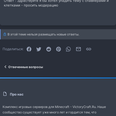
Ответ : Здраствуйте я бы хотел уладить тему с спавнерами и
клетками - просить модерацию
В этой теме нельзя размещать новые ответы.
Facebook
Twitter
Reddit
Pinterest
WhatsApp
Электронная почта
Ссылка
Поделиться:
Отвеченные вопросы
Про нас
Комплекс игровых серверов для Minecraft - VictoryCraft.Ru. Наше
сообщество существует уже много лет и гордится тем, что