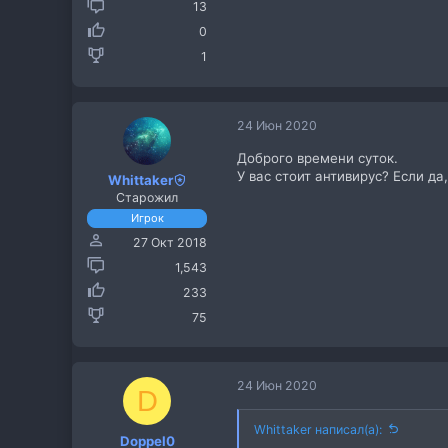
13
0
1
24 Июн 2020
Доброго времени суток.
У вас стоит антивирус? Если да,
Whittaker
Старожил
Игрок
27 Окт 2018
1,543
233
75
24 Июн 2020
D
Whittaker написал(а):
Doppel0