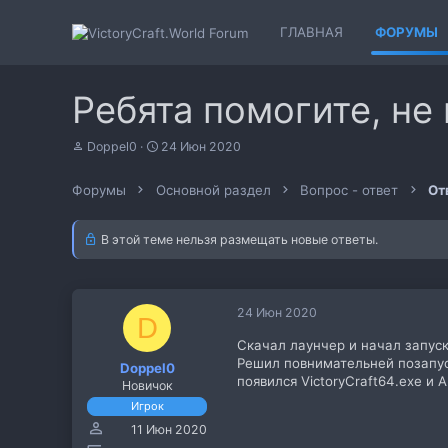
ГЛАВНАЯ
ФОРУМЫ
Ребята помогите, не
А
Д
Doppel0
24 Июн 2020
в
а
т
т
Форумы
Основной раздел
Вопрос - ответ
От
о
а
р
н
т
а
В этой теме нельзя размещать новые ответы.
е
ч
м
а
ы
л
а
24 Июн 2020
D
Скачал лаунчер и начал запуск
Решил повнимательней позапуск
Doppel0
появился VictoryCraft64.exe и A
Новичок
Игрок
11 Июн 2020