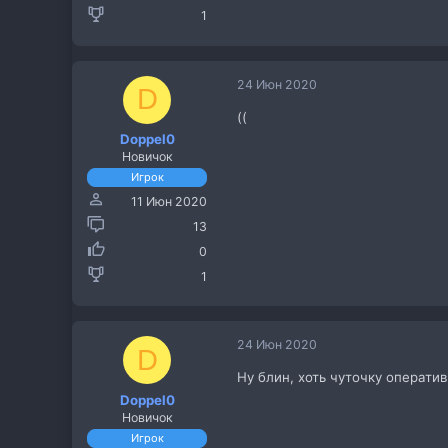
1
24 Июн 2020
D
((
Doppel0
Новичок
Игрок
11 Июн 2020
13
0
1
24 Июн 2020
D
Ну блин, хоть чуточку операти
Doppel0
Новичок
Игрок