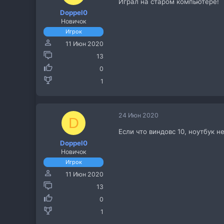
Играл на старом компьютере!
Doppel0
Новичок
Игрок
11 Июн 2020
13
0
1
24 Июн 2020
D
Если что виндовс 10, ноутбук н
Doppel0
Новичок
Игрок
11 Июн 2020
13
0
1