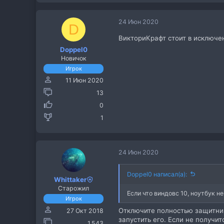
24 Июн 2020
D
ВикториКрафт стоит в исключе
Doppel0
Новичок
Игрок
11 Июн 2020
13
0
1
24 Июн 2020
Doppel0 написал(а):
Whittaker
Старожил
Если что виндовс 10, ноутбук н
Игрок
Отключите полностью защитник
27 Окт 2018
запустить его. Если не получит
1,543