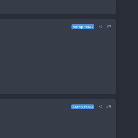
#7
Автор темы
#8
Автор темы