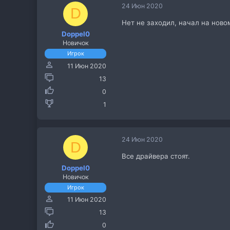
24 Июн 2020
D
Нет не заходил, начал на ново
Doppel0
Новичок
Игрок
11 Июн 2020
13
0
1
24 Июн 2020
D
Все драйвера стоят.
Doppel0
Новичок
Игрок
11 Июн 2020
13
0