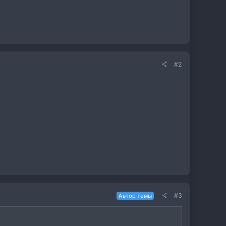
#2
#3
Автор темы