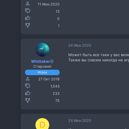
11 Июн 2020
13
0
1
24 Июн 2020
Может быть все таки у вас вкл
Также вы совсем никогда не иг
Whittaker
Старожил
Игрок
27 Окт 2018
1,543
233
75
24 Июн 2020
D