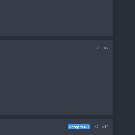
#9
#10
Автор темы