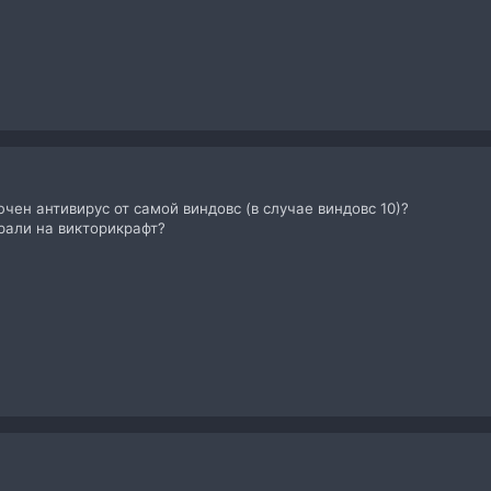
ючен антивирус от самой виндовс (в случае виндовс 10)?
рали на викторикрафт?