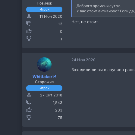
Новичок
Доброго времени суток.
Игрок
У вас стоит антивирус? Если да,
11 Июн 2020
Нет, не стоит.
13
0
1
24 Июн 2020
Заходили ли вы в лаунчер ран
Whittaker
Старожил
Игрок
27 Окт 2018
1,543
233
75