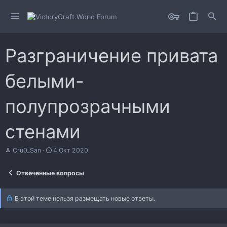
Разграничение привата
белыми-
полупрозрачными
стенами
А
Д
Cru0_San
4 Окт 2020
в
а
т
т
Отвеченные вопросы
о
а
р
н
т
а
В этой теме нельзя размещать новые ответы.
е
ч
м
а
ы
л