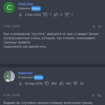
а
Cru0_San
C
Новичок
Игрок
3 Апр 2020
7
0
1
4 Окт 2020
#1
был в измерении "пустота", вернулся на хом, и увидел белые
полупрозрачные стены, которые, как я понял, показывают
границы привата.
подскажите как выключить.
Inquizzer
Старожил
Игрок
30 Апр 2018
962
163
50
4 Окт 2020
#2
Видимо вы случайно нажали клавишу включения границ