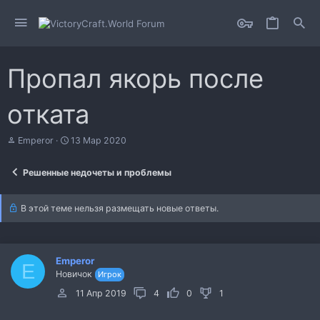
Пропал якорь после
отката
А
Д
Emperor
13 Мар 2020
в
а
т
т
Решенные недочеты и проблемы
о
а
р
н
т
а
В этой теме нельзя размещать новые ответы.
е
ч
м
а
ы
л
а
Emperor
E
Новичок
Игрок
11 Апр 2019
4
0
1