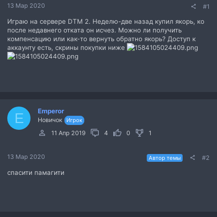
13 Мар 2020
#1
Играю на сервере DTM 2. Неделю-две назад купил якорь, ко
после недавнего отката он исчез. Можно ли получить
компенсацию или как-то вернуть обратно якорь? Доступ к
аккаунту есть, скрины покупки ниже
Emperor
E
Новичок
Игрок
11 Апр 2019
4
0
1
13 Мар 2020
#2
Автор темы
спасити памагити