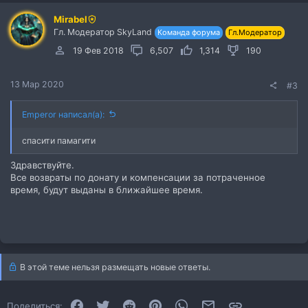
Mirabel
Гл. Модератор SkyLand
Команда форума
Гл.Модератор
19 Фев 2018
6,507
1,314
190
13 Мар 2020
#3
Emperor написал(а):
спасити памагити
Здравствуйте.
Все возвраты по донату и компенсации за потраченное
время, будут выданы в ближайшее время.
В этой теме нельзя размещать новые ответы.
Facebook
Twitter
Reddit
Pinterest
WhatsApp
Электронная почта
Ссылка
Поделиться: