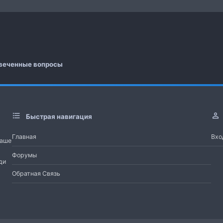
 почта
а
веченные вопросы
Быстрая навигация
Главная
Вхо
Наше
Форумы
ди
Обратная Связь