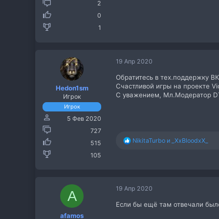
2
0
1
19 Апр 2020
Обратитесь в тех.поддержку В
Счастливой игры на проекте Vic
Hedon1sm
С уважением, Мл.Модератор 
Игрок
Игрок
5 Фев 2020
727
Р
NikitaTurbo
и
_XxBloodxX_
515
е
105
а
к
ц
и
19 Апр 2020
и
A
:
Если бы ещё там отвечали было
afamos