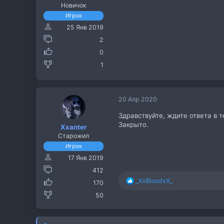
Новичок
Игрок
25 Янв 2019
2
0
1
20 Апр 2020
Здравствуйте, ждите ответа в 
Закрыто.
Xxanter
Старожил
Игрок
17 Янв 2019
412
Р
_XxBloodxX_
170
е
50
а
к
ц
и