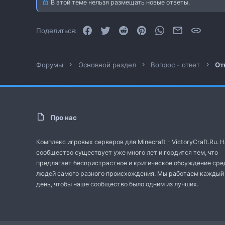
В этой теме нельзя размещать новые ответы.
и
:
Facebook
Twitter
Reddit
Pinterest
WhatsApp
Электронная
Ссылк
Поделиться:
Форумы
Основной раздел
Вопрос - ответ
От
Про нас
Комплекс игровых серверов для Minecraft - VictoryCraft.Ru. 
сообщество существует уже много лет и гордится тем, что
предлагает беспристрастное и критическое обсуждение сре
людей самого разного происхождения. Мы работаем каждый
день, чтобы наше сообщество было одним из лучших.