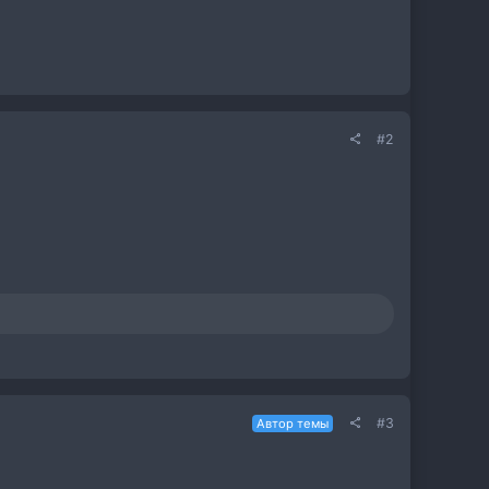
#2
#3
Автор темы