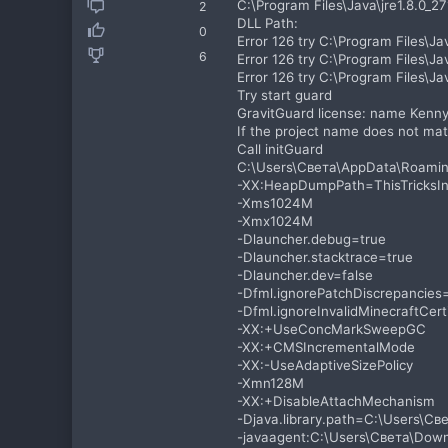
C:\Program Files\Java\jre1.8.0_27
2
DLL Path:
0
Error 126 try C:\Program Files\Jav
6
Error 126 try C:\Program Files\Java
Error 126 try C:\Program Files\Jav
Try start guard
GravitGuard license: name Kenny
If the project name does not matc
Call initGuard
C:\Users\Света\AppData\Roaming
-XX:HeapDumpPath=ThisTricksIn
-Xms1024M
-Xmx1024M
-Dlauncher.debug=true
-Dlauncher.stacktrace=true
-Dlauncher.dev=false
-Dfml.ignorePatchDiscrepancies
-Dfml.ignoreInvalidMinecraftCert
-XX:+UseConcMarkSweepGC
-XX:+CMSIncrementalMode
-XX:-UseAdaptiveSizePolicy
-Xmn128M
-XX:+DisableAttachMechanism
-Djava.library.path=C:\Users\С
-javaagent:C:\Users\Света\Down