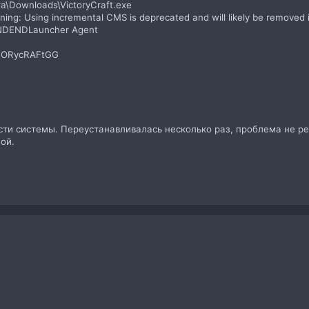
та\Downloads\VictoryCraft.exe
ng: Using incremental CMS is deprecated and will likely be removed i
ENDLauncher Agent
IcTORycRAFtGG
сти системы. Переустанавливалась несколько раз, проблема не ре
ой.