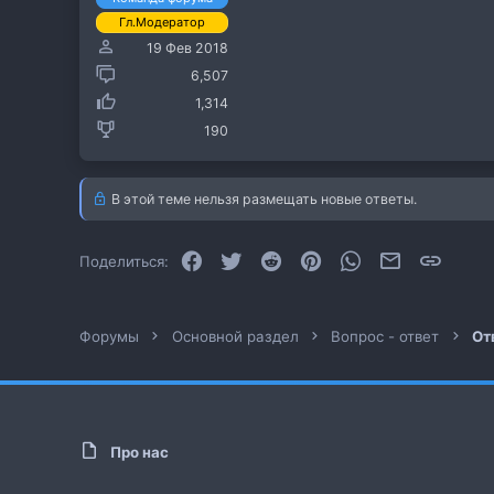
Гл.Модератор
19 Фев 2018
6,507
1,314
190
В этой теме нельзя размещать новые ответы.
Facebook
Twitter
Reddit
Pinterest
WhatsApp
Электронная
Ссылк
Поделиться:
Форумы
Основной раздел
Вопрос - ответ
От
Про нас