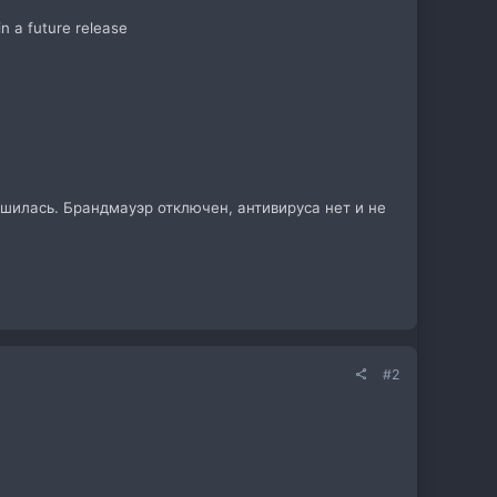
n a future release
шилась. Брандмауэр отключен, антивируса нет и не
#2