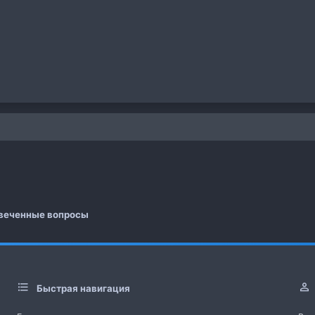
 почта
а
веченные вопросы
Быстрая навигация