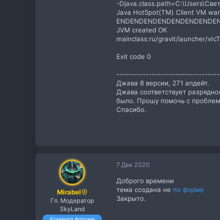
-Djava.class.path=C:\Users\Све
Java HotSpot(TM) Client VM warni
ENDENDENDENDENDENDENDEND
JVM created OK
mainclass:ru/gravit/launcher/v
Exit code 0
-----------------------------------
Джава 8 версии, 271 апдейт.
Джава соответствует разрядно
было. Прошу помочь с проблем
Спасибо.
7 Дек 2020
Доброго времени
тема создана не
по форме
Mirabel
Закрыто.
Гл. Модератор
SkyLand
Команда форума