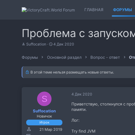
ГЛАВНАЯ
ФОРУМЫ
Проблема с запуском
А
Д
Suffocation
4 Дек 2020
в
а
т
т
Форумы
Основной раздел
Вопрос - ответ
От
о
а
р
н
т
а
В этой теме нельзя размещать новые ответы.
е
ч
м
а
ы
л
а
4 Дек 2020
S
Приветствую, столкнулся с про
памяти.
Suffocation
Новичок
Лог:
Игрок
21 Мар 2019
Try find JVM