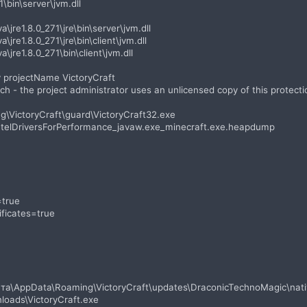
1\bin\server\jvm.dll
a\jre1.8.0_271\jre\bin\server\jvm.dll
\jre1.8.0_271\jre\bin\client\jvm.dll
a\jre1.8.0_271\bin\client\jvm.dll
 projectName VictoryCraft
h - the project administrator uses an unlicensed copy of this protecti
\VictoryCraft\guard\VictoryCraft32.exe
telDriversForPerformance_javaw.exe_minecraft.exe.heapdump
=true
ificates=true
вета\AppData\Roaming\VictoryCraft\updates\DraconicTechnoMagic\nat
loads\VictoryCraft.exe