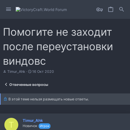
Помогите не заходит
после переустановки
виндовс
А
Д
Timur_Ahk
16 Окт 2020
в
а
т
т
Отвеченные вопросы
о
а
р
н
т
а
В этой теме нельзя размещать новые ответы.
е
ч
м
а
ы
л
а
Timur_Ahk
T
Новичок
Игрок