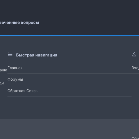
 почта
а
веченные вопросы
Быстрая навигация
Главная
Вхо
Наше
Форумы
ди
Обратная Связь
Обр