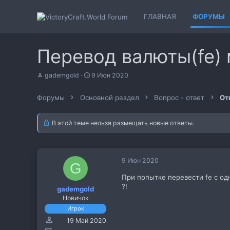
ГЛАВНАЯ
ФОРУМЫ
Перевод валюты(fe)
А
Д
gademgold
9 Июн 2020
в
а
т
т
Форумы
Основной раздел
Вопрос - ответ
От
о
а
р
н
т
а
В этой теме нельзя размещать новые ответы.
е
ч
м
а
ы
л
а
9 Июн 2020
G
При попытке перевести fe с од
?!
gademgold
Новичок
Игрок
19 Май 2020