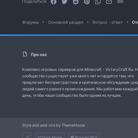
Facebook
Twitter
Reddit
Pinterest
WhatsApp
Электронная
Ссылк
Поделиться:
Форумы
Основной раздел
Вопрос - ответ
От
Про нас
Комплекс игровых серверов для Minecraft - VictoryCraft.Ru. 
сообщество существует уже много лет и гордится тем, что
предлагает беспристрастное и критическое обсуждение сре
людей самого разного происхождения. Мы работаем каждый
день, чтобы наше сообщество было одним из лучших.
Style and add-ons by ThemeHouse
iO Dark Mode
Russian (RU)