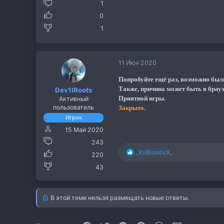
1
0
1
11 Июн 2020
Попробуйте ещё раз, возможно был
Также, причина может быть в брауз
Dev1lRoots
Приятной игры.
Активный
пользователь
Закрыто.
Игрок
15 Май 2020
243
Р
_XxBloodxX_
220
е
43
а
к
ц
и
В этой теме нельзя размещать новые ответы.
и
: