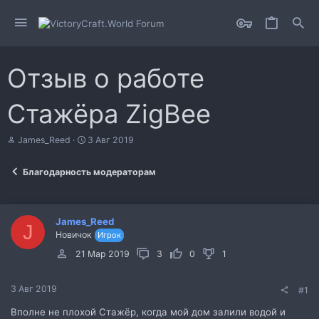
Отзыв о работе
Стажёра ZigBee
А
Д
James_Reed
3 Авг 2019
в
а
т
т
Благодарность модераторам
о
а
р
н
т
а
е
ч
James_Reed
м
а
J
Новичок
Игрок
ы
л
а
21 Мар 2019
3
0
1
3 Авг 2019
#1
Вполне не плохой Стажёр, когда мой дом залили водой и