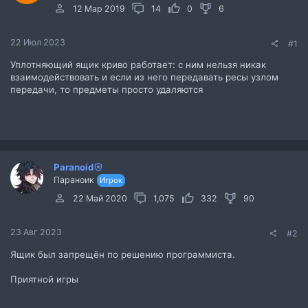
12 Мар 2019
14
0
6
22 Июл 2023
#1
Уплотняющий ящик криво работает: с ним нельзя никак
взаимодействовать и если из него передавать ресы узлом
передачи, то предметы просто удаляются
Paranoid
Параноик
Игрок
22 Май 2020
1,075
332
90
23 Авг 2023
#2
Ящик был запрещён по решению программиста.
Приятной игры