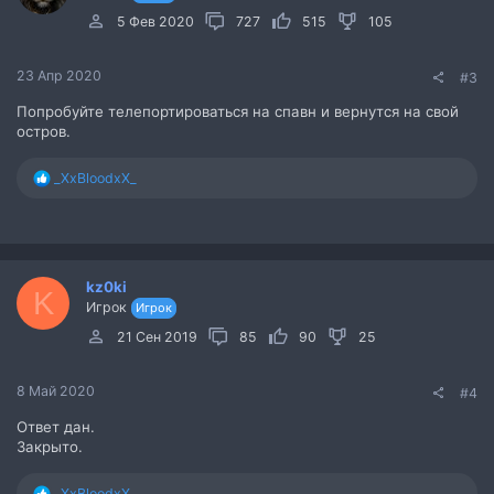
5 Фев 2020
727
515
105
23 Апр 2020
#3
Попробуйте телепортироваться на спавн и вернутся на свой
остров.
Р
_XxBloodxX_
е
а
к
ц
и
kz0ki
и
K
Игрок
:
Игрок
21 Сен 2019
85
90
25
8 Май 2020
#4
Ответ дан.
Закрыто.
Р
_XxBloodxX_