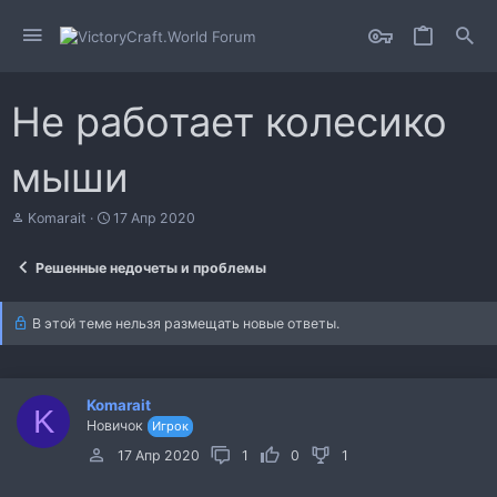
Не работает колесико
мыши
А
Д
Komarait
17 Апр 2020
в
а
т
т
Решенные недочеты и проблемы
о
а
р
н
т
а
В этой теме нельзя размещать новые ответы.
е
ч
м
а
ы
л
а
Komarait
K
Новичок
Игрок
17 Апр 2020
1
0
1