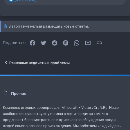
е
а
к
ц
и
В этой теме нельзя размещать новые ответы.
и
:
Facebook
Twitter
Reddit
Pinterest
WhatsApp
Электронная почта
Ссылка
Поделиться:
Решенные недочеты и проблемы
Про нас
Комплекс игровых серверов для Minecraft - VictoryCraft.Ru. Наше
сообщество существует уже много лет и гордится тем, что
предлагает беспристрастное и критическое обсуждение среди
людей самого разного происхождения. Мы работаем каждый день,