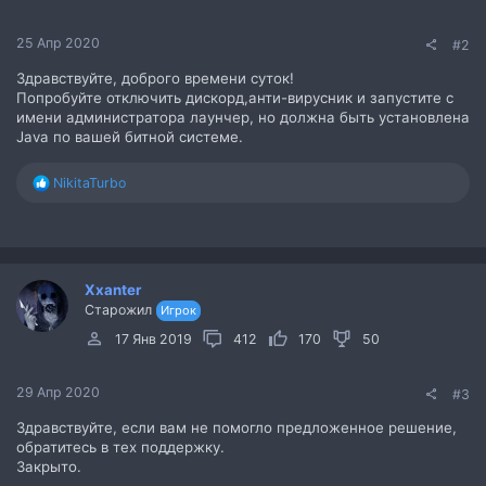
25 Апр 2020
#2
Здравствуйте, доброго времени суток!
Попробуйте отключить дискорд,анти-вирусник и запустите с
имени администратора лаунчер, но должна быть установлена
Java по вашей битной системе.
Р
NikitaTurbo
е
а
к
ц
и
Xxanter
и
Старожил
:
Игрок
17 Янв 2019
412
170
50
29 Апр 2020
#3
Здравствуйте, если вам не помогло предложенное решение,
обратитесь в тех поддержку.
Закрыто.