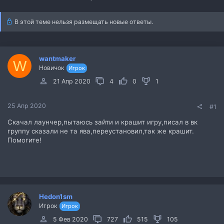
р
н
т
а
В этой теме нельзя размещать новые ответы.
е
ч
м
а
ы
л
а
wantmaker
W
Новичок
Игрок
21 Апр 2020
4
0
1
25 Апр 2020
#1
Скачал лаунчер,пытаюсь зайти и крашит игру,писал в вк
группу сказали не та ява,переустановил,так же крашит.
Помогите!
Hedon1sm
Игрок
Игрок
5 Фев 2020
727
515
105