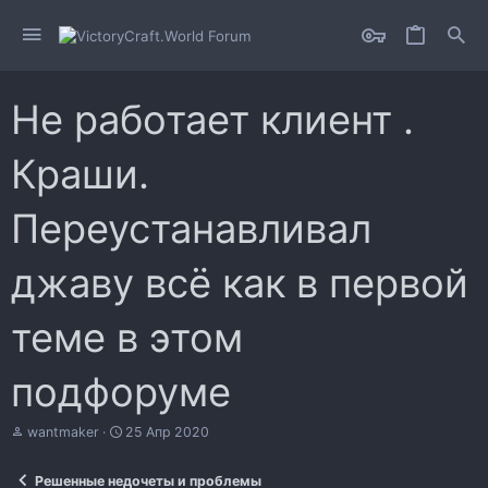
Не работает клиент .
Краши.
Переустанавливал
джаву всё как в первой
теме в этом
подфоруме
А
Д
wantmaker
25 Апр 2020
в
а
т
т
Решенные недочеты и проблемы
о
а