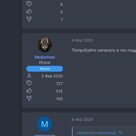
6
0
1
6 Апр 2020
Попробуйте написать в тех.по
Hedon1sm
Игрок
Игрок
5 Фев 2020
727
515
105
6 Апр 2020
M
Hedon1sm написал(а):