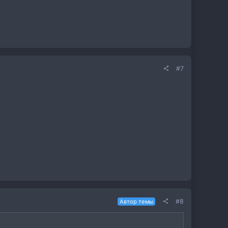
#7
#8
Автор темы