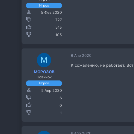
Игрок
5 Фев 2020
727
515
105
6 Апр 2020
M
К сожалению, не работает. Во
MOPO3OB
Новичок
Игрок
5 Апр 2020
6
0
1
6 Апр 2020