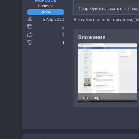
MOPO3OB
Новичок
Попробуйте написать в тех.под
Игрок
Я с самого начала писал им, о
5 Апр 2020
6
0
Вложения
1
skrin.png
204.4 КБ · Просмотры: 22