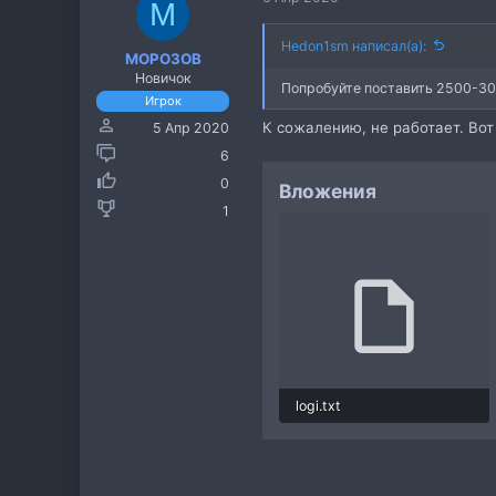
M
Hedon1sm написал(а):
MOPO3OB
Новичок
Попробуйте поставить 2500-30
Игрок
К сожалению, не работает. Во
5 Апр 2020
6
0
Вложения
1
logi.txt
95.8 КБ · Просмотры: 11