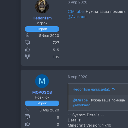
6 Апр 2020
@Mirabel
Нужна ваша помощь
@Avokado
Hedon1sm
Игрок
Игрок
5 Фев 2020
727
515
105
6 Апр 2020
M
Hedon1sm написал(а):
MOPO3OB
Новичок
@Mirabel
Нужна ваша помощь
Игрок
@Avokado
5 Апр 2020
-- System Details --
6
Details:
0
Minecraft Version: 1.7.10