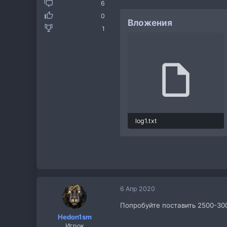
6
0
Вложения
1
log1.txt
95.8 КБ · Просмотры: 13
6 Апр 2020
Попробуйте поставить 2500-30
Hedon1sm
Игрок