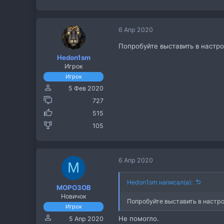
6 Апр 2020
Попробуйте выставить в настро
Hedon1sm
Игрок
Игрок
5 Фев 2020
727
515
105
6 Апр 2020
M
Hedon1sm написал(а):
MOPO3OB
Новичок
Попробуйте выставить в настр
Игрок
Не помогло.
5 Апр 2020