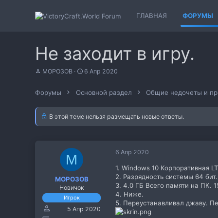
ГЛАВНАЯ
ФОРУМЫ
Не заходит в игру.
А
Д
MOPO3OB
6 Апр 2020
в
а
т
т
Форумы
Основной раздел
Общие недочеты и п
о
а
р
н
т
а
В этой теме нельзя размещать новые ответы.
е
ч
м
а
ы
л
а
6 Апр 2020
M
1. Windows 10 Корпоративная L
2. Разрядность системы 64 бит.
MOPO3OB
3. 4.0 ГБ Всего памяти на ПК.
Новичок
4. Ниже.
Игрок
5. Переустанавливал джаву. Пер
5 Апр 2020