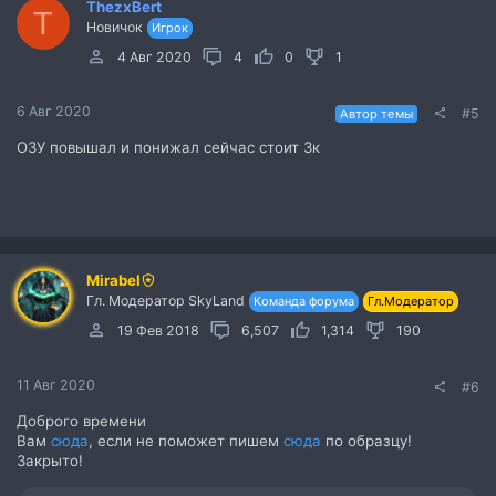
ThezxBert
T
Новичок
Игрок
4 Авг 2020
4
0
1
6 Авг 2020
#5
Автор темы
ОЗУ повышал и понижал сейчас стоит 3к
Mirabel
Гл. Модератор SkyLand
Команда форума
Гл.Модератор
19 Фев 2018
6,507
1,314
190
11 Авг 2020
#6
Доброго времени
Вам
сюда
, если не поможет пишем
сюда
по образцу!
Закрыто!