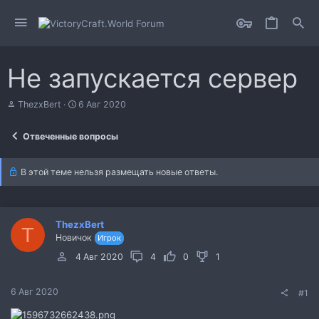
Не запускается сервер
А
Д
ThezxBert
6 Авг 2020
в
а
т
т
Отвеченные вопросы
о
а
р
н
т
а
В этой теме нельзя размещать новые ответы.
е
ч
м
а
ы
л
а
ThezxBert
T
Новичок
Игрок
4 Авг 2020
4
0
1
6 Авг 2020
#1