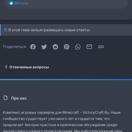
Р
Biktoria
е
а
к
ц
и
В этой теме нельзя размещать новые ответы.
и
:
Facebook
Twitter
Reddit
Pinterest
WhatsApp
Электронная почта
Ссылка
Поделиться:
Отвеченные вопросы
Про нас
Комплекс игровых серверов для Minecraft - VictoryCraft.Ru. Наше
сообщество существует уже много лет и гордится тем, что
предлагает беспристрастное и критическое обсуждение среди
людей самого разного происхождения. Мы работаем каждый день,