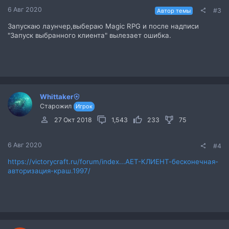
6 Авг 2020
#3
Автор темы
Запускаю лаунчер,выбераю Magic RPG и после надписи
"Запуск выбранного клиента" вылезает ошибка.
Whittaker
Старожил
Игрок
27 Окт 2018
1,543
233
75
6 Авг 2020
#4
https://victorycraft.ru/forum/index...АЕТ-КЛИЕНТ-бесконечная-
авторизация-краш.1997/