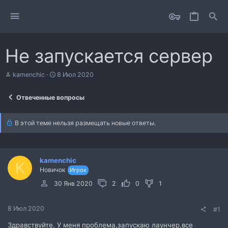
Не запускается сервер
А
Д
kamenchic
8 Июл 2020
в
а
т
т
Отвеченные вопросы
о
а
р
н
т
а
В этой теме нельзя размещать новые ответы.
е
ч
м
а
ы
л
а
kamenchic
K
Новичок
Игрок
30 Янв 2020
2
0
1
8 Июл 2020
#1
Здравствуйте. У меня проблема,запускаю лаунчер,все