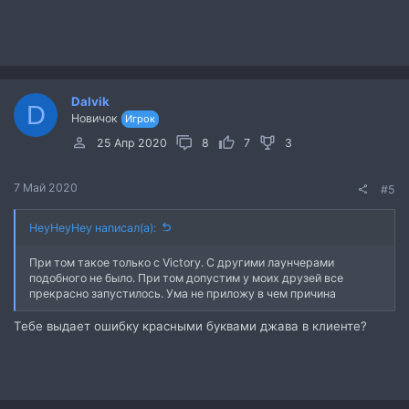
Dalvik
D
Новичок
Игрок
25 Апр 2020
8
7
3
7 Май 2020
#5
HeyHeyHey написал(а):
При том такое только с Victory. С другими лаунчерами
подобного не было. При том допустим у моих друзей все
прекрасно запустилось. Ума не приложу в чем причина
Тебе выдает ошибку красными буквами джава в клиенте?