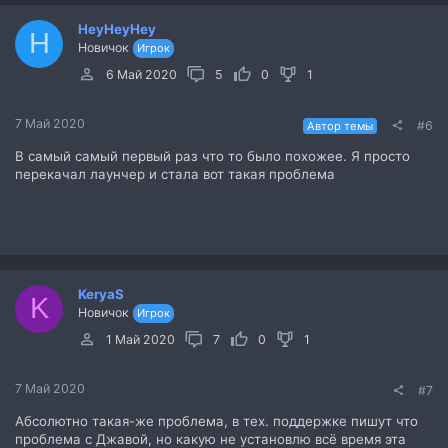
HeyHeyHey
H
Новичок
Игрок
6 Май 2020
5
0
1
7 Май 2020
#6
Автор темы
В самый самый первый раз что то было похожее. Я просто
перекачал лаунчер и стала вот такая проблема
KeryaS
K
Новичок
Игрок
1 Май 2020
7
0
1
7 Май 2020
#7
Абсолютно такая-же проблема, в тех. поддержке пишут что
проблема с Джавой, но какую не установлю всё время эта