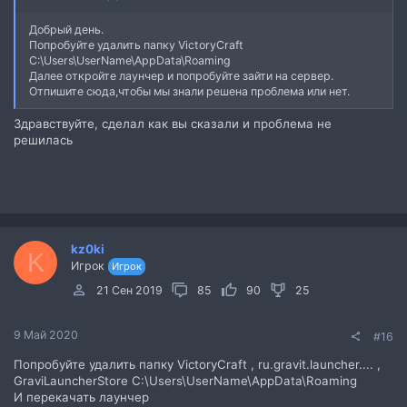
Добрый день.
Попробуйте удалить папку VictoryCraft
С:\Users\UserName\AppData\Roaming
Далее откройте лаунчер и попробуйте зайти на сервер.
Отпишите сюда,чтобы мы знали решена проблема или нет.
Здравствуйте, сделал как вы сказали и проблема не
решилась
kz0ki
K
Игрок
Игрок
21 Сен 2019
85
90
25
9 Май 2020
#16
Попробуйте удалить папку VictoryCraft , ru.gravit.launcher.... ,
GraviLauncherStore С:\Users\UserName\AppData\Roaming
И перекачать лаунчер