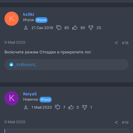
kz0ki
K
Игрок
Игрок
21 Сен 2019
85
90
25
9 Май 2020
#18
Включите режим Отладки и прикрепите лог.
Р
_XxBloodxX_
е
а
к
ц
и
KeryaS
и
K
Новичок
:
Игрок
1 Май 2020
7
0
1
9 Май 2020
#19