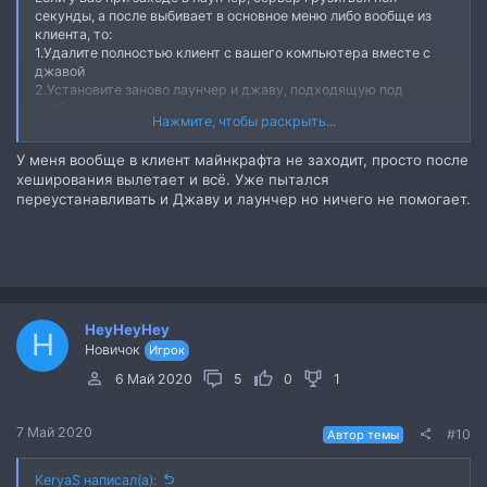
секунды, а после выбивает в основное меню либо вообще из
клиента, то:
1.Удалите полностью клиент с вашего компьютера вместе с
джавой
2.Установите заново лаунчер и джаву, подходящую под
вообще операционную систему
Нажмите, чтобы раскрыть...
3.Должно все заработать.
P.s. По крайней мере, такого рода ошибку у меня я решил
У меня вообще в клиент майнкрафта не заходит, просто после
именно таким способом)
хеширования вылетает и всё. Уже пытался
переустанавливать и Джаву и лаунчер но ничего не помогает.
HeyHeyHey
H
Новичок
Игрок
6 Май 2020
5
0
1
7 Май 2020
#10
Автор темы
KeryaS написал(а):