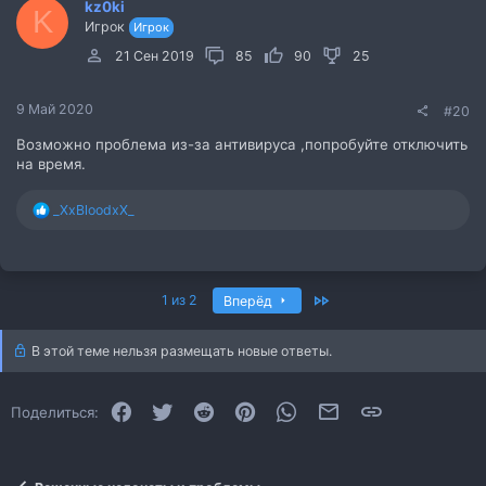
kz0ki
K
Игрок
Игрок
21 Сен 2019
85
90
25
9 Май 2020
#20
Возможно проблема из-за антивируса ,попробуйте отключить
на время.
Р
_XxBloodxX_
е
а
к
ц
Последний
1 из 2
и
Вперёд
и
:
В этой теме нельзя размещать новые ответы.
Facebook
Twitter
Reddit
Pinterest
WhatsApp
Электронная почта
Ссылка
Поделиться: