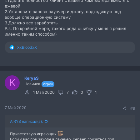
1.Удалите полностью клиент с вашего компьютера вместе с
джавой
2.Установите заново лаунчер и джаву, подходящую под
вообще операционную систему
3.Должно все заработать.
P.s. По крайней мере, такого рода ошибку у меня я решил
именно таким способом)
Р
_XxBloodxX_
е
а
к
ц
и
KeryaS
и
K
Новичок
:
Игрок
1 Май 2020
7
0
1
7 Май 2020
#9
AIRYS написал(а):
Приветствую играющих
Если у вас при заходе в лаунчер, сервер грузиться пол