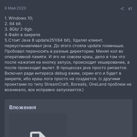
6 Май 2020
#1
1. Windows 10;
2. 64 bit.
3. 8Gb/ 2-6gb.
4.Файл в закрепе
5.Стоит Java 8 update251(64 bit), Удалял клиент,
переустанавливал java. До этого стояла update поменьше.
Пробовал переносить в разные директории. Менял кол во
оперативной памяти. И это не совсем краш, дело в том что
после нажатия на кнопку запуск, происходит хеширование, а
после происходит вылет. В процессах java просто рипается.
Включил ради интереса debug ежим, скрин его и будет в
закрепе, ибо краш лога просто не создается. (с другими
проектами по типу StreamCraft, Borealis, OneLand проблем не
возникало, все исправно запускается.)
Вложения