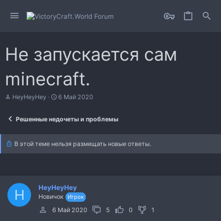
Не запускается сам
minecraft.
А
Д
HeyHeyHey
6 Май 2020
в
а
т
т
Решенные недочеты и проблемы
о
а
р
н
т
а
В этой теме нельзя размещать новые ответы.
е
ч
м
а
ы
л
а
HeyHeyHey
H
Новичок
Игрок
6 Май 2020
5
0
1