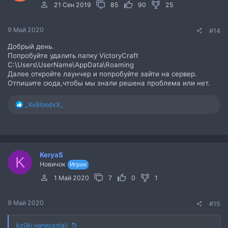
21 Сен 2019
85
90
25
9 Май 2020
#14
Добрый день.
Попробуйте удалить папку VictoryCraft
С:\Users\UserName\AppData\Roaming
Далее откройте лаунчер и попробуйте зайти на сервер.
Отпишите сюда,чтобы мы знали решена проблема или нет.
Р
_XxBloodxX_
е
а
к
ц
и
KeryaS
и
K
Новичок
:
Игрок
1 Май 2020
7
0
1
9 Май 2020
#15
kz0ki написал(а):