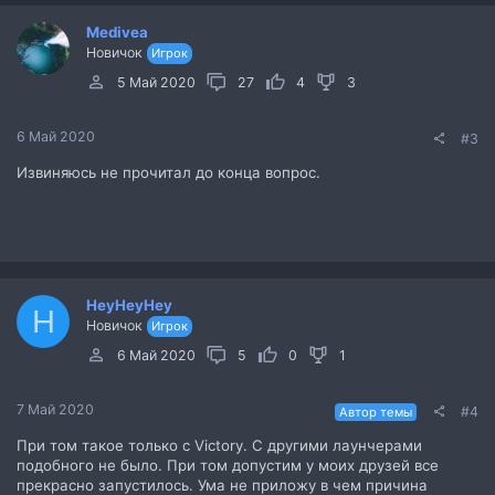
Medivea
Новичок
Игрок
5 Май 2020
27
4
3
6 Май 2020
#3
Извиняюсь не прочитал до конца вопрос.
HeyHeyHey
H
Новичок
Игрок
6 Май 2020
5
0
1
7 Май 2020
#4
Автор темы
При том такое только с Victory. С другими лаунчерами
подобного не было. При том допустим у моих друзей все
прекрасно запустилось. Ума не приложу в чем причина