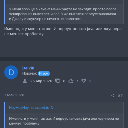
У меня вообще в клиент майнкрафта не заходит, просто после
хеширования вылетает и всё. Уже пытался переустанавливать
и Джаву и лаунчер но ничего не помогает.
Именно, и у меня так же. И переустановка java или лаунчера
не меняет проблему
Dalvik
D
Новичок
Игрок
25 Апр 2020
8
7
3
7 Май 2020
#11
HeyHeyHey написал(а):
Именно, и у меня так же. И переустановка java или лаунчера не
меняет проблему