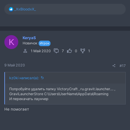
Р
_XxBloodxX_
е
а
к
ц
и
KeryaS
и
K
Новичок
:
Игрок
1 Май 2020
7
0
1
9 Май 2020
#17
kz0ki написал(а):
Попробуйте удалить папку VictoryCraft , ru.gravit.launcher.... ,
GraviLauncherStore С:\Users\UserName\AppData\Roaming
И перекачать лаунчер
Не помогает