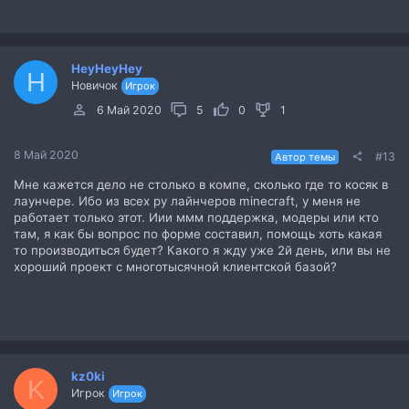
HeyHeyHey
H
Новичок
Игрок
6 Май 2020
5
0
1
8 Май 2020
#13
Автор темы
Мне кажется дело не столько в компе, сколько где то косяк в
лаунчере. Ибо из всех ру лайнчеров minecraft, у меня не
работает только этот. Иии ммм поддержка, модеры или кто
там, я как бы вопрос по форме составил, помощь хоть какая
то производиться будет? Какого я жду уже 2й день, или вы не
хороший проект с многотысячной клиентской базой?
kz0ki
K
Игрок
Игрок