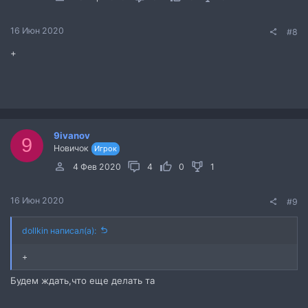
16 Июн 2020
#8
+
9ivanov
9
Новичок
Игрок
4 Фев 2020
4
0
1
16 Июн 2020
#9
dollkin написал(а):
+
Будем ждать,что еще делать та