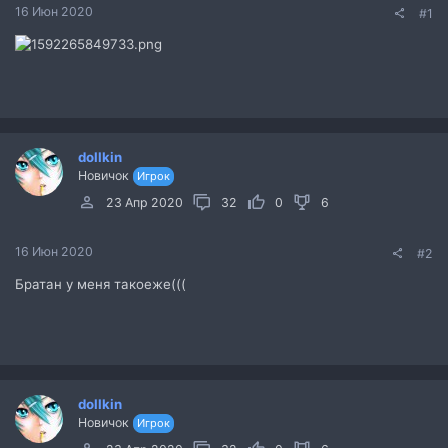
16 Июн 2020
#1
dollkin
Новичок
Игрок
23 Апр 2020
32
0
6
16 Июн 2020
#2
Братан у меня такоеже(((
dollkin
Новичок
Игрок