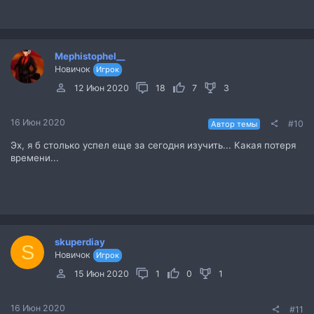
Mephistophel__
Новичок
Игрок
12 Июн 2020
18
7
3
16 Июн 2020
#10
Автор темы
Эх, я б столько успел еще за сегодня изучить... Какая потеря
времени...
skuperdiay
S
Новичок
Игрок
15 Июн 2020
1
0
1
16 Июн 2020
#11