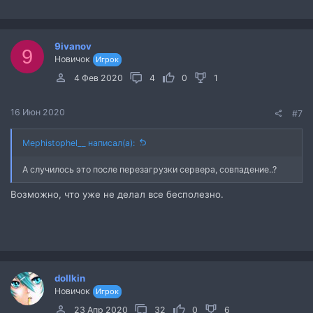
9ivanov
9
Новичок
Игрок
4 Фев 2020
4
0
1
16 Июн 2020
#7
Mephistophel__ написал(а):
А случилось это после перезагрузки сервера, совпадение..?
Возможно, что уже не делал все бесполезно.
dollkin
Новичок
Игрок
23 Апр 2020
32
0
6