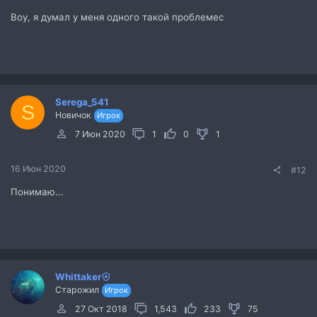
Воу, я думал у меня одного такой проблемес
Serega_541
S
Новичок
Игрок
7 Июн 2020
1
0
1
16 Июн 2020
#12
Понимаю...
Whittaker
Старожил
Игрок
27 Окт 2018
1,543
233
75