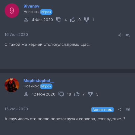
9ivanov
9
Новичок
Игрок
4 Фев 2020
4
0
1
16 Июн 2020
#5
С такой же херней столкнулся,прямо щас.
Mephistophel__
Новичок
Игрок
12 Июн 2020
18
7
3
16 Июн 2020
#6
Автор темы
А случилось это после перезагрузки сервера, совпадение..?