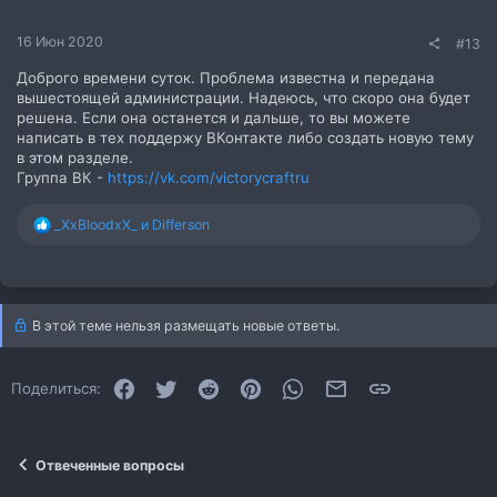
16 Июн 2020
#13
Доброго времени суток. Проблема известна и передана
вышестоящей администрации. Надеюсь, что скоро она будет
решена. Если она останется и дальше, то вы можете
написать в тех поддержу ВКонтакте либо создать новую тему
в этом разделе.
Группа ВК -
https://vk.com/victorycraftru
Р
_XxBloodxX_
и
Differson
е
а
к
ц
и
В этой теме нельзя размещать новые ответы.
и
:
Facebook
Twitter
Reddit
Pinterest
WhatsApp
Электронная почта
Ссылка
Поделиться:
Отвеченные вопросы