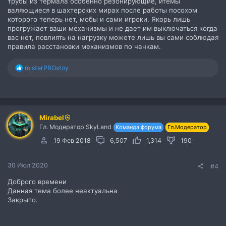
трубы из термала особенно резонирующие, итемы
валяющиеся в шахтерских мирах после работы посохом
которого теперь нет, мобы и сами игроки. Якорь лишь
прогружает ваши механизмы и не дает им выключаться когда
вас нет, повлиять на нагрузку можете лишь вы сами соблюдая
правила расстановки механизмов по чанкам.
Р
misterPROstoy
е
а
к
ц
и
Mirabel
и
Гл. Модератор SkyLand
:
Команда форума
Гл.Модератор
19 Фев 2018
6,507
1,314
190
30 Июл 2020
#4
Доброго времени
Данная тема более неактуальна
Закрыто.