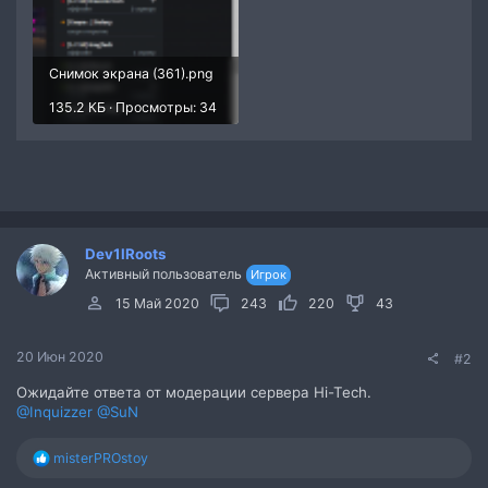
Снимок экрана (361).png
135.2 КБ · Просмотры: 34
Dev1lRoots
Активный пользователь
Игрок
15 Май 2020
243
220
43
20 Июн 2020
#2
Ожидайте ответа от модерации сервера Hi-Tech.
@Inquizzer
@SuN
Р
misterPROstoy
е