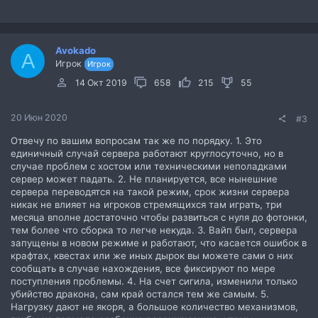
а
к
ц
и
Avokado
и
A
Игрок
:
Игрок
14 Окт 2019
658
215
55
20 Июн 2020
#3
Отвечу по вашим вопросам так же по порядку. 1. Это
единичный случай сервера работают круглосуточно, но в
случае проблем с хостом или техническими неполадками
сервер может падать. 2. Не планируется, все нынешние
сервера переводятся на такой режим, срок жизни сервера
никак не влияет на игроков стремящихся там играть, три
месяца вполне достаточно чтобы развиться с нуля до фотонки,
тем более что сборка то легче некуда. 3. Вайп был, сервера
запущены в новом режиме и работают, что касается ошибок в
крафтах, квестах или же иных дырок вы можете сами о них
сообщать в случае нахождения, все фиксируют по мере
поступления проблемы. 4. На счет сигила, изменили только
убийство дракона, сам край остался тем же самым. 5.
Нагрузку дают не якоря, а большое количество механизмов,