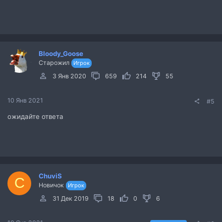
Bloody_Goose
Старожил
Игрок
3 Янв 2020
659
214
55
10 Янв 2021
#5
ожидайте ответа
ChuviS
C
Новичок
Игрок
31 Дек 2019
18
0
6