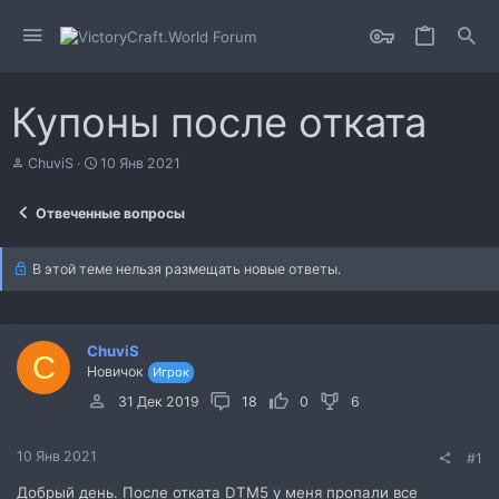
Купоны после отката
А
Д
ChuviS
10 Янв 2021
в
а
т
т
Отвеченные вопросы
о
а
р
н
т
а
В этой теме нельзя размещать новые ответы.
е
ч
м
а
ы
л
а
ChuviS
C
Новичок
Игрок
31 Дек 2019
18
0
6
10 Янв 2021
#1
Добрый день. После отката DTM5 у меня пропали все