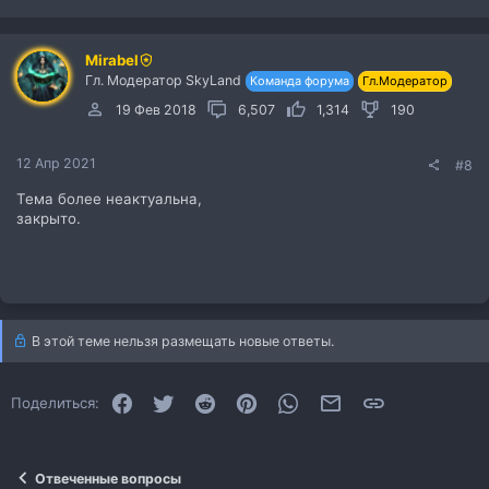
Mirabel
Гл. Модератор SkyLand
Команда форума
Гл.Модератор
19 Фев 2018
6,507
1,314
190
12 Апр 2021
#8
Тема более неактуальна,
закрыто.
В этой теме нельзя размещать новые ответы.
Facebook
Twitter
Reddit
Pinterest
WhatsApp
Электронная почта
Ссылка
Поделиться:
Отвеченные вопросы