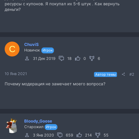
ресурсы с купонов. Я покупал их 5-6 штук . Как вернуть
деньги?
ChuviS
C
Новичок
Игрок
31 Дек 2019
18
0
6
10 Янв 2021
#2
Автор темы
Почему модерация не замечает моего вопроса?
Bloody_Goose
Старожил
Игрок
3 Янв 2020
659
214
55