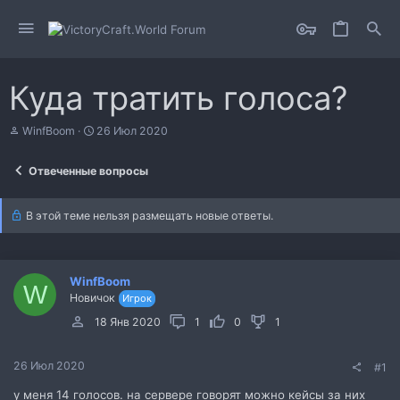
Куда тратить голоса?
А
Д
WinfBoom
26 Июл 2020
в
а
т
т
Отвеченные вопросы
о
а
р
н
т
а
В этой теме нельзя размещать новые ответы.
е
ч
м
а
ы
л
а
WinfBoom
W
Новичок
Игрок
18 Янв 2020
1
0
1
26 Июл 2020
#1
у меня 14 голосов. на сервере говорят можно кейсы за них