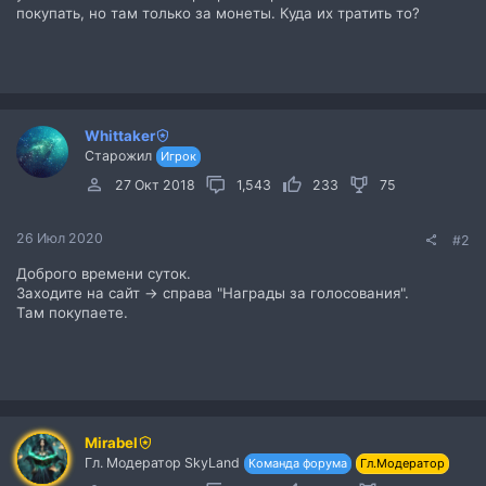
покупать, но там только за монеты. Куда их тратить то?
Whittaker
Старожил
Игрок
27 Окт 2018
1,543
233
75
26 Июл 2020
#2
Доброго времени суток.
Заходите на сайт -> справа "Награды за голосования".
Там покупаете.
Mirabel
Гл. Модератор SkyLand
Команда форума
Гл.Модератор