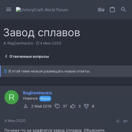
Завод сплавов
А
Д
RagDamhackis
4 Июн 2020
в
а
т
т
Отвеченные вопросы
о
а
р
н
т
а
В этой теме нельзя размещать новые ответы.
е
ч
м
а
ы
л
а
RagDamhackis
R
Новичок
Игрок
2 Май 2019
37
3
8
4 Июн 2020
#1
Почему-то не крафтится завод сплавов. Объясните