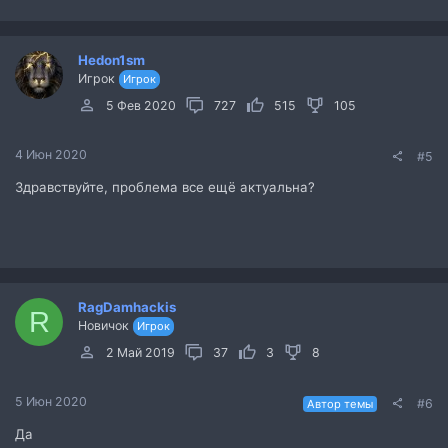
Hedon1sm
Игрок
Игрок
5 Фев 2020
727
515
105
4 Июн 2020
#5
Здравствуйте, проблема все ещё актуальна?
RagDamhackis
R
Новичок
Игрок
2 Май 2019
37
3
8
5 Июн 2020
#6
Автор темы
Да