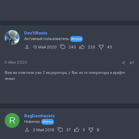
Dev1lRoots
Активный пользователь
Игрок
15 Май 2020
243
220
43
5 Июн 2020
#7
Вам же ответили уже 2 модератора, у Вас не те генераторы в крафте
лежат.
RagDamhackis
R
Новичок
Игрок
2 Май 2019
37
3
8