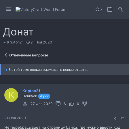
Донат
А
Д
Kripton21
21 Ноя 2020
в
а
т
т
Отвеченные вопросы
о
а
р
н
т
а
В этой теме нельзя размещать новые ответы.
е
ч
м
а
ы
л
а
Kripton21
K
Новичок
Игрок
27 Фев 2020
6
0
1
21 Ноя 2020
#1
Не перебрасывает на страницу банка, где нужно ввести код