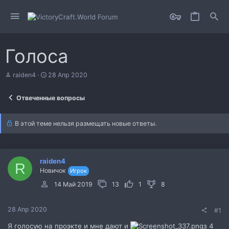
Голоса
А
Д
raiden4
28 Апр 2020
в
а
т
т
Отвеченные вопросы
о
а
р
н
т
а
В этой теме нельзя размещать новые ответы.
е
ч
м
а
ы
л
а
raiden4
R
Новичок
Игрок
14 Май 2019
13
1
8
28 Апр 2020
#1
Я голосую на проэкте и мне дают и
з 4