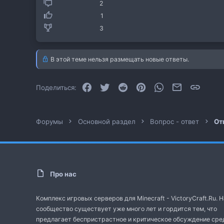
2
1
3
В этой теме нельзя размещать новые ответы.
Facebook
Twitter
Reddit
Pinterest
WhatsApp
Электронная
Ссылк
Поделиться:
Форумы
Основной раздел
Вопрос - ответ
От
Про нас
Комплекс игровых серверов для Minecraft - VictoryCraft.Ru. 
сообщество существует уже много лет и гордится тем, что
предлагает беспристрастное и критическое обсуждение сре