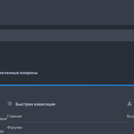
 почта
а
веченные вопросы
Быстрая навигация
Главная
Вхо
Наше
Форумы
ди