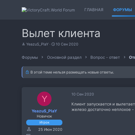
ГЛАВНАЯ
ФОРУМЫ
Вылет клиента
А
Д
YeazuS_PlaY
10 Сен 2020
в
а
т
т
Форумы
Основной раздел
Вопрос - ответ
От
о
а
р
н
т
а
В этой теме нельзя размещать новые ответы.
е
ч
м
а
ы
л
а
10 Сен 2020
Y
Клиент запускается и вылетает
железо достаточно неплохое -
YeazuS_PlaY
Новичок
Игрок
25 Июн 2020