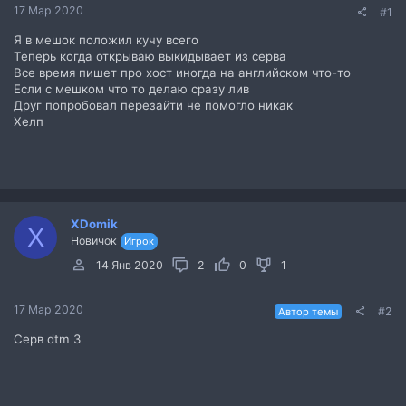
17 Мар 2020
#1
Я в мешок положил кучу всего
Теперь когда открываю выкидывает из серва
Все время пишет про хост иногда на английском что-то
Если с мешком что то делаю сразу лив
Друг попробовал перезайти не помогло никак
Хелп
XDomik
X
Новичок
Игрок
14 Янв 2020
2
0
1
17 Мар 2020
#2
Автор темы
Серв dtm 3