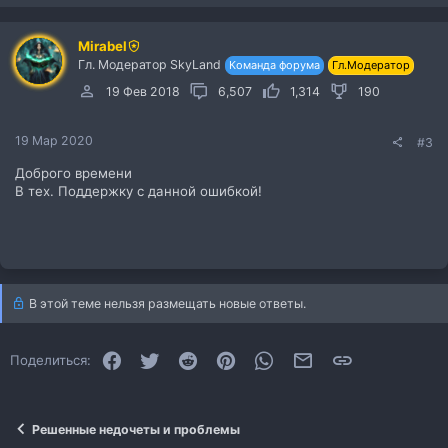
Mirabel
Гл. Модератор SkyLand
Команда форума
Гл.Модератор
19 Фев 2018
6,507
1,314
190
19 Мар 2020
#3
Доброго времени
В тех. Поддержку с данной ошибкой!
В этой теме нельзя размещать новые ответы.
Facebook
Twitter
Reddit
Pinterest
WhatsApp
Электронная почта
Ссылка
Поделиться:
Решенные недочеты и проблемы