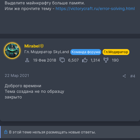
Выделите майнкрафту больше памяти.
Или же прочтите тему -
https://victorycraft.ru/error-solving.html
Mirabel
Гл. Модератор SkyLand
Команда форума
Гл.Модератор
19 Фев 2018
6,507
1,314
190
22 Мар 2021
#4
Доброго времени
Тема создана не по образцу
закрыто
В этой теме нельзя размещать новые ответы.