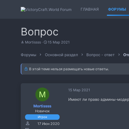
ГЛАВНАЯ
ФОРУМЫ
Вопрос
А
Д
Mortissss
15 Мар 2021
в
а
т
т
Форумы
Основной раздел
Вопрос - ответ
От
о
а
р
н
т
а
В этой теме нельзя размещать новые ответы.
е
ч
м
а
ы
л
а
15 Мар 2021
M
Имеют ли право админы-модера
Mortissss
Новичок
Игрок
17 Июн 2020