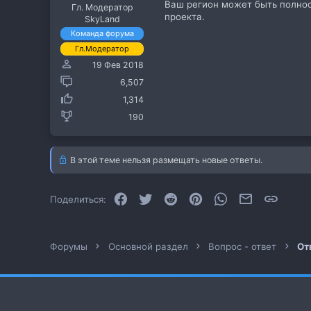
Ваш регион может быть полнос
Гл. Модератор
проекта.
SkyLand
Команда форума
Гл.Модератор
19 Фев 2018
6,507
1,314
190
В этой теме нельзя размещать новые ответы.
Facebook
Twitter
Reddit
Pinterest
WhatsApp
Электронная
Ссылк
Поделиться:
Форумы
Основной раздел
Вопрос - ответ
От