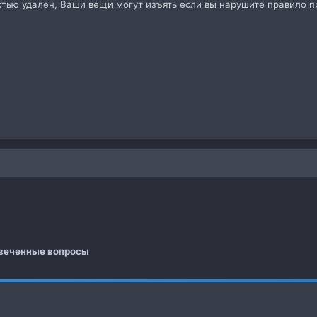
тью удален, Ваши вещи могут изъять если вы нарушите правило пр
 почта
а
веченные вопросы