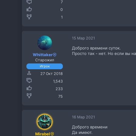
7
0
1
15 Мар 2021
Доброго времени суток.
Просто так - нет. Но если вы н
Whittaker
Старожил
Игрок
27 Окт 2018
1,543
233
75
16 Мар 2021
Доброго времени
Да имеют.
Mirabel