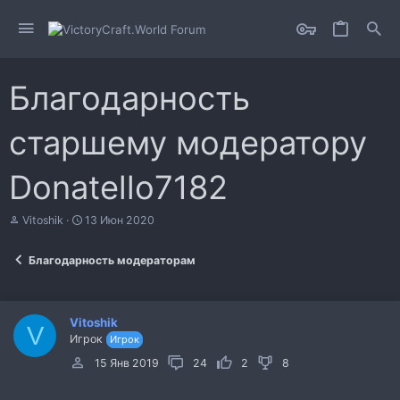
Благодарность
старшему модератору
Donatello7182
А
Д
Vitoshik
13 Июн 2020
в
а
т
т
Благодарность модераторам
о
а
р
н
т
а
е
ч
Vitoshik
м
а
V
Игрок
Игрок
ы
л
а
15 Янв 2019
24
2
8