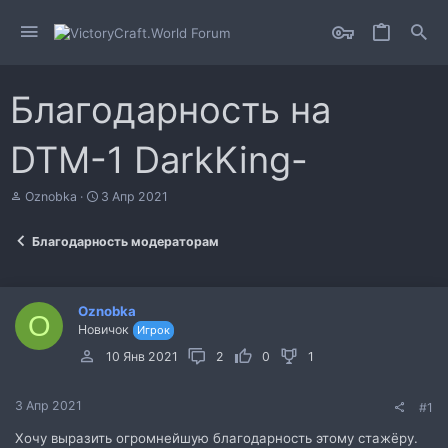
Благодарность на
DTM-1 DarkKing-
А
Д
Oznobka
3 Апр 2021
в
а
т
т
Благодарность модераторам
о
а
р
н
т
а
е
ч
Oznobka
м
а
O
Новичок
Игрок
ы
л
а
10 Янв 2021
2
0
1
3 Апр 2021
#1
Хочу выразить огромнейшую благодарность этому стажёру.