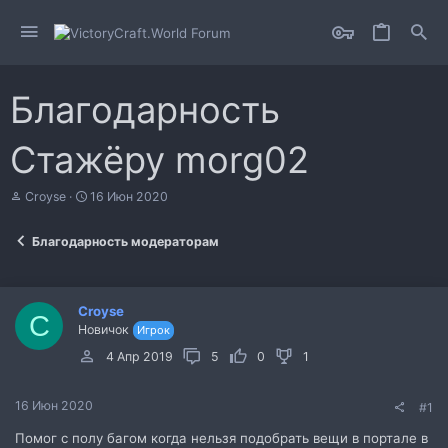
Благодарность
Стажёру morg02
А
Д
Croyse
16 Июн 2020
в
а
т
т
Благодарность модераторам
о
а
р
н
т
а
е
ч
Croyse
м
а
C
Новичок
Игрок
ы
л
а
4 Апр 2019
5
0
1
16 Июн 2020
#1
Помог с полу багом когда нельзя подобрать вещи в портале в